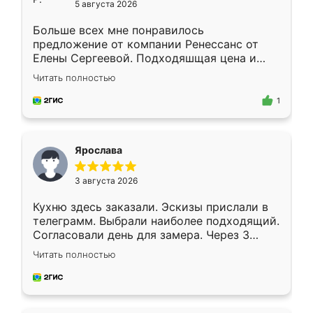
5 августа 2026
Больше всех мне понравилось
предложение от компании Ренессанс от
Елены Сергеевой. Подходяшщая цена и
короткие сроки изготовления. Приехавший
Читать полностью
для замера сотрудник Владислав
предложил по моему эскизу самый
1
подходящий вариант шкафа. Немного его
видоизменил, получилось даже лучше, чем
я хотела.
Ярослава
3 августа 2026
Кухню здесь заказали. Эскизы прислали в
телеграмм. Выбрали наиболее подходящий.
Согласовали день для замера. Через 3
недели кухня была уже готова. Остались
Читать полностью
довольны работой. Спасибо Ренессанс
мебель за качественную работу!