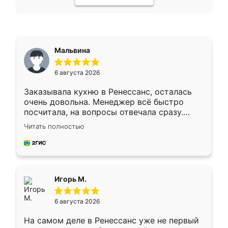
Мальвина
6 августа 2026
Заказывала кухню в Ренессанс, осталась
очень довольна. Менеджер всё быстро
посчитала, на вопросы отвечала сразу.
Замерщик приехал в субботу, подошёл к
Читать полностью
делу со всей ответственностью. Собрали
за день, ребята работали аккуратно, даже
пыли почти не было. Качество отличное,
ящики ходят плавно, ничего не скрипит.
Всё подошло как влитое.
Игорь М.
6 августа 2026
На самом деле в Ренессанс уже не первый