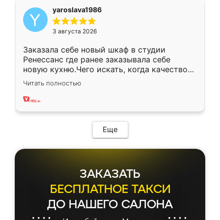
yaroslava1986
3 августа 2026
Заказала себе новый шкаф в студии
Ренессанс где ранее заказывала себе
новую кухню.Чего искать, когда качеством
вполне довольна. Служит кухня уже почти
Читать полностью
два года, нареканий нет.
Еще
ЗАКАЗАТЬ
БЕСПЛАТНОЕ ТАКСИ
ДО НАШЕГО САЛОНА