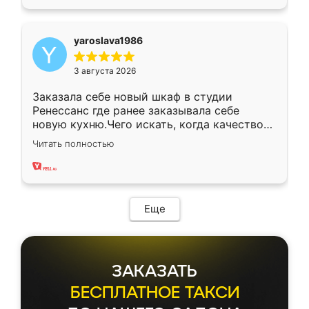
yaroslava1986
3 августа 2026
Заказала себе новый шкаф в студии
Ренессанс где ранее заказывала себе
новую кухню.Чего искать, когда качеством
вполне довольна. Служит кухня уже почти
Читать полностью
два года, нареканий нет.
Еще
ЗАКАЗАТЬ
БЕСПЛАТНОЕ ТАКСИ