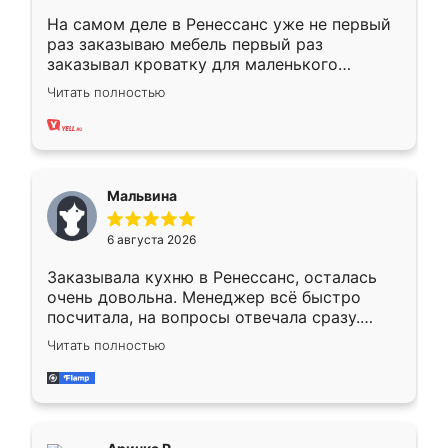
На самом деле в Ренессанс уже не первый
раз заказываю мебель первый раз
заказывал кроватку для маленького
ребёнка при его рождении ,во второй раз
Читать полностью
заказал шкаф-купе. По качеству очень
хорошее сборка достаточно быстрая,
также адекватные цены. До этого
сравнивал с разными конкурентами в этом
сегменте ,выбор у конкурентов куда
Мальвина
меньше, здесь же он более разнообразный.
Мне нравится ,если что-то потребуется из
6 августа 2026
мебели буду заказывать только здесь.
Заказывала кухню в Ренессанс, осталась
очень довольна. Менеджер всё быстро
посчитала, на вопросы отвечала сразу.
Замерщик приехал в субботу, подошёл к
Читать полностью
делу со всей ответственностью. Собрали
за день, ребята работали аккуратно, даже
пыли почти не было. Качество отличное,
ящики ходят плавно, ничего не скрипит.
Всё подошло как влитое.