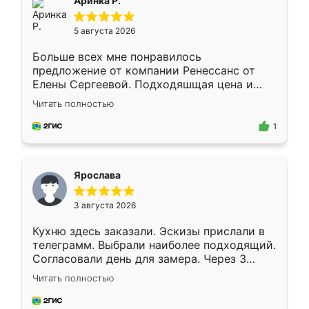
Аринка Р.
5 августа 2026
Больше всех мне понравилось
предложение от компании Ренессанс от
Елены Сергеевой. Подходяшщая цена и
короткие сроки изготовления. Приехавший
Читать полностью
для замера сотрудник Владислав
предложил по моему эскизу самый
1
подходящий вариант шкафа. Немного его
видоизменил, получилось даже лучше, чем
я хотела.
Ярослава
3 августа 2026
Кухню здесь заказали. Эскизы прислали в
телеграмм. Выбрали наиболее подходящий.
Согласовали день для замера. Через 3
недели кухня была уже готова. Остались
Читать полностью
довольны работой. Спасибо Ренессанс
мебель за качественную работу!