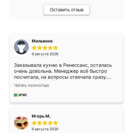
Оставить отзыв
Мальвина
6 августа 2026
Заказывала кухню в Ренессанс, осталась
очень довольна. Менеджер всё быстро
посчитала, на вопросы отвечала сразу.
Замерщик приехал в субботу, подошёл к
Читать полностью
делу со всей ответственностью. Собрали
за день, ребята работали аккуратно, даже
пыли почти не было. Качество отличное,
ящики ходят плавно, ничего не скрипит.
Всё подошло как влитое.
Игорь М.
6 августа 2026