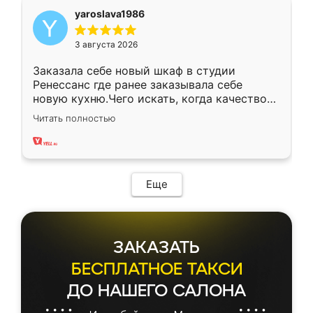
yaroslava1986
3 августа 2026
Заказала себе новый шкаф в студии
Ренессанс где ранее заказывала себе
новую кухню.Чего искать, когда качеством
вполне довольна. Служит кухня уже почти
Читать полностью
два года, нареканий нет.
Еще
ЗАКАЗАТЬ
БЕСПЛАТНОЕ ТАКСИ
ДО НАШЕГО САЛОНА