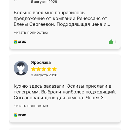
5 августа 2026
Больше всех мне понравилось
предложение от компании Ренессанс от
Елены Сергеевой. Подходяшщая цена и
короткие сроки изготовления. Приехавший
Читать полностью
для замера сотрудник Владислав
предложил по моему эскизу самый
1
подходящий вариант шкафа. Немного его
видоизменил, получилось даже лучше, чем
я хотела.
Ярослава
3 августа 2026
Кухню здесь заказали. Эскизы прислали в
телеграмм. Выбрали наиболее подходящий.
Согласовали день для замера. Через 3
недели кухня была уже готова. Остались
Читать полностью
довольны работой. Спасибо Ренессанс
мебель за качественную работу!