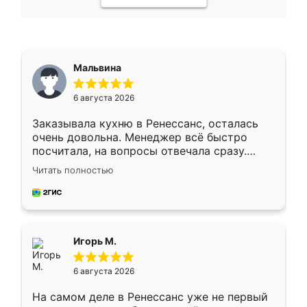
Мальвина
6 августа 2026
Заказывала кухню в Ренессанс, осталась
очень довольна. Менеджер всё быстро
посчитала, на вопросы отвечала сразу.
Замерщик приехал в субботу, подошёл к
Читать полностью
делу со всей ответственностью. Собрали
за день, ребята работали аккуратно, даже
пыли почти не было. Качество отличное,
ящики ходят плавно, ничего не скрипит.
Всё подошло как влитое.
Игорь М.
6 августа 2026
На самом деле в Ренессанс уже не первый