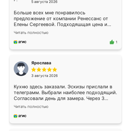
5 августа 2026
Больше всех мне понравилось
предложение от компании Ренессанс от
Елены Сергеевой. Подходяшщая цена и
короткие сроки изготовления. Приехавший
Читать полностью
для замера сотрудник Владислав
предложил по моему эскизу самый
1
подходящий вариант шкафа. Немного его
видоизменил, получилось даже лучше, чем
я хотела.
Ярослава
3 августа 2026
Кухню здесь заказали. Эскизы прислали в
телеграмм. Выбрали наиболее подходящий.
Согласовали день для замера. Через 3
недели кухня была уже готова. Остались
Читать полностью
довольны работой. Спасибо Ренессанс
мебель за качественную работу!