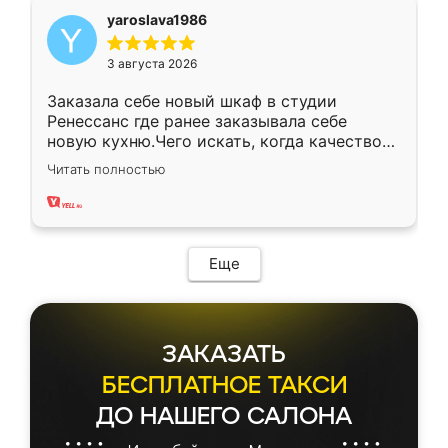
yaroslava1986
3 августа 2026
Заказала себе новый шкаф в студии
Ренессанс где ранее заказывала себе
новую кухню.Чего искать, когда качеством
вполне довольна. Служит кухня уже почти
Читать полностью
два года, нареканий нет.
Еще
ЗАКАЗАТЬ
БЕСПЛАТНОЕ ТАКСИ
ДО НАШЕГО САЛОНА