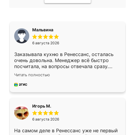
Мальвина
6 августа 2026
Заказывала кухню в Ренессанс, осталась
очень довольна. Менеджер всё быстро
посчитала, на вопросы отвечала сразу.
Замерщик приехал в субботу, подошёл к
Читать полностью
делу со всей ответственностью. Собрали
за день, ребята работали аккуратно, даже
пыли почти не было. Качество отличное,
ящики ходят плавно, ничего не скрипит.
Всё подошло как влитое.
Игорь М.
6 августа 2026
На самом деле в Ренессанс уже не первый