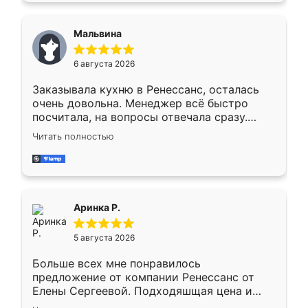
сравнивал с разными конкурентами в этом
сегменте ,выбор у конкурентов куда
Мальвина
меньше, здесь же он более разнообразный.
Мне нравится ,если что-то потребуется из
6 августа 2026
мебели буду заказывать только здесь.
Заказывала кухню в Ренессанс, осталась
очень довольна. Менеджер всё быстро
посчитала, на вопросы отвечала сразу.
Замерщик приехал в субботу, подошёл к
Читать полностью
делу со всей ответственностью. Собрали
за день, ребята работали аккуратно, даже
пыли почти не было. Качество отличное,
ящики ходят плавно, ничего не скрипит.
Всё подошло как влитое.
Аринка Р.
5 августа 2026
Больше всех мне понравилось
предложение от компании Ренессанс от
Елены Сергеевой. Подходяшщая цена и
короткие сроки изготовления. Приехавший