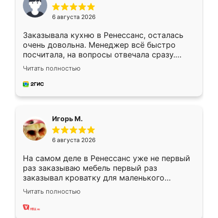
6 августа 2026
Заказывала кухню в Ренессанс, осталась
очень довольна. Менеджер всё быстро
посчитала, на вопросы отвечала сразу.
Замерщик приехал в субботу, подошёл к
Читать полностью
делу со всей ответственностью. Собрали
за день, ребята работали аккуратно, даже
пыли почти не было. Качество отличное,
ящики ходят плавно, ничего не скрипит.
Всё подошло как влитое.
Игорь М.
6 августа 2026
На самом деле в Ренессанс уже не первый
раз заказываю мебель первый раз
заказывал кроватку для маленького
ребёнка при его рождении ,во второй раз
Читать полностью
заказал шкаф-купе. По качеству очень
хорошее сборка достаточно быстрая,
также адекватные цены. До этого