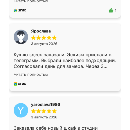
Читать полностью
для замера сотрудник Владислав
предложил по моему эскизу самый
1
подходящий вариант шкафа. Немного его
видоизменил, получилось даже лучше, чем
я хотела.
Ярослава
3 августа 2026
Кухню здесь заказали. Эскизы прислали в
телеграмм. Выбрали наиболее подходящий.
Согласовали день для замера. Через 3
недели кухня была уже готова. Остались
Читать полностью
довольны работой. Спасибо Ренессанс
мебель за качественную работу!
yaroslava1986
3 августа 2026
Заказала себе новый шкаф в студии