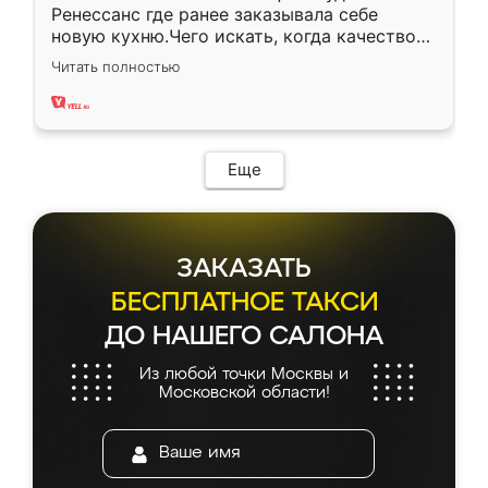
Ренессанс где ранее заказывала себе
новую кухню.Чего искать, когда качеством
вполне довольна. Служит кухня уже почти
Читать полностью
два года, нареканий нет.
Еще
ЗАКАЗАТЬ
БЕСПЛАТНОЕ ТАКСИ
ДО НАШЕГО САЛОНА
Из любой точки Москвы и
Московской области!