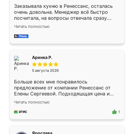
Заказывала кухню в Ренессанс, осталась
очень довольна. Менеджер всё быстро
посчитала, на вопросы отвечала сразу.
Замерщик приехал в субботу, подошёл к
Читать полностью
делу со всей ответственностью. Собрали
за день, ребята работали аккуратно, даже
пыли почти не было. Качество отличное,
ящики ходят плавно, ничего не скрипит.
Всё подошло как влитое.
Аринка Р.
5 августа 2026
Больше всех мне понравилось
предложение от компании Ренессанс от
Елены Сергеевой. Подходяшщая цена и
короткие сроки изготовления. Приехавший
Читать полностью
для замера сотрудник Владислав
предложил по моему эскизу самый
1
подходящий вариант шкафа. Немного его
видоизменил, получилось даже лучше, чем
я хотела.
Ярослава