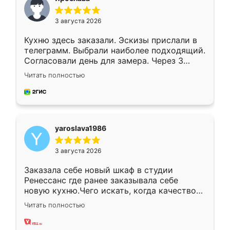
3 августа 2026
Кухню здесь заказали. Эскизы прислали в
телеграмм. Выбрали наиболее подходящий.
Согласовали день для замера. Через 3
недели кухня была уже готова. Остались
Читать полностью
довольны работой. Спасибо Ренессанс
мебель за качественную работу!
yaroslava1986
3 августа 2026
Заказала себе новый шкаф в студии
Ренессанс где ранее заказывала себе
новую кухню.Чего искать, когда качеством
вполне довольна. Служит кухня уже почти
Читать полностью
два года, нареканий нет.