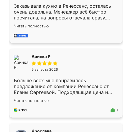
Заказывала кухню в Ренессанс, осталась
очень довольна. Менеджер всё быстро
посчитала, на вопросы отвечала сразу.
Замерщик приехал в субботу, подошёл к
Читать полностью
делу со всей ответственностью. Собрали
за день, ребята работали аккуратно, даже
пыли почти не было. Качество отличное,
ящики ходят плавно, ничего не скрипит.
Всё подошло как влитое.
Аринка Р.
5 августа 2026
Больше всех мне понравилось
предложение от компании Ренессанс от
Елены Сергеевой. Подходяшщая цена и
короткие сроки изготовления. Приехавший
Читать полностью
для замера сотрудник Владислав
предложил по моему эскизу самый
1
подходящий вариант шкафа. Немного его
видоизменил, получилось даже лучше, чем
я хотела.
Ярослава