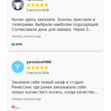
3 августа 2026
Кухню здесь заказали. Эскизы прислали в
телеграмм. Выбрали наиболее подходящий.
Согласовали день для замера. Через 3
недели кухня была уже готова. Остались
Читать полностью
довольны работой. Спасибо Ренессанс
мебель за качественную работу!
yaroslava1986
3 августа 2026
Заказала себе новый шкаф в студии
Ренессанс где ранее заказывала себе
новую кухню.Чего искать, когда качеством
вполне довольна. Служит кухня уже почти
Читать полностью
два года, нареканий нет.