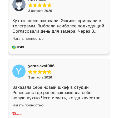
3 августа 2026
Кухню здесь заказали. Эскизы прислали в
телеграмм. Выбрали наиболее подходящий.
Согласовали день для замера. Через 3
недели кухня была уже готова. Остались
Читать полностью
довольны работой. Спасибо Ренессанс
мебель за качественную работу!
yaroslava1986
3 августа 2026
Заказала себе новый шкаф в студии
Ренессанс где ранее заказывала себе
новую кухню.Чего искать, когда качеством
вполне довольна. Служит кухня уже почти
Читать полностью
два года, нареканий нет.