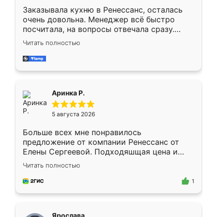
Заказывала кухню в Ренессанс, осталась
очень довольна. Менеджер всё быстро
посчитала, на вопросы отвечала сразу.
Замерщик приехал в субботу, подошёл к
Читать полностью
делу со всей ответственностью. Собрали
за день, ребята работали аккуратно, даже
пыли почти не было. Качество отличное,
ящики ходят плавно, ничего не скрипит.
Всё подошло как влитое.
Аринка Р.
5 августа 2026
Больше всех мне понравилось
предложение от компании Ренессанс от
Елены Сергеевой. Подходяшщая цена и
короткие сроки изготовления. Приехавший
Читать полностью
для замера сотрудник Владислав
предложил по моему эскизу самый
1
подходящий вариант шкафа. Немного его
видоизменил, получилось даже лучше, чем
я хотела.
Ярослава