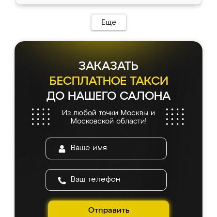
доставкой тоже никаких проблем не
возникло. Сборку выполнили аккуратно,
мебель сразу встала на свое место без
Еще
каких-либо доработок. Качеством осталась
довольна, все выглядит так, как и ожидала.
ЗАКАЗАТЬ
БЕСПЛАТНОЕ ТАКСИ
ДО НАШЕГО САЛОНА
Из любой точки Москвы и
Московской области!
Отправить