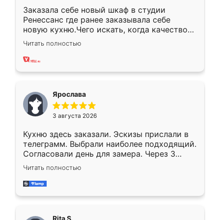
Заказала себе новый шкаф в студии
Ренессанс где ранее заказывала себе
новую кухню.Чего искать, когда качеством
вполне довольна. Служит кухня уже почти
Читать полностью
два года, нареканий нет.
Ярослава
3 августа 2026
Кухню здесь заказали. Эскизы прислали в
телеграмм. Выбрали наиболее подходящий.
Согласовали день для замера. Через 3
недели кухня была уже готова. Остались
Читать полностью
довольны работой. Спасибо Ренессанс
мебель за качественную работу!
Rita S.