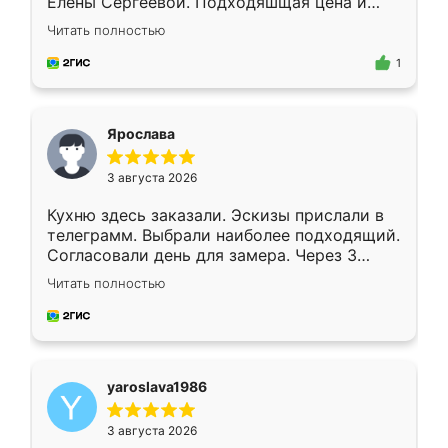
Елены Сергеевой. Подходяшщая цена и
короткие сроки изготовления. Приехавший
Читать полностью
для замера сотрудник Владислав
предложил по моему эскизу самый
1
подходящий вариант шкафа. Немного его
видоизменил, получилось даже лучше, чем
я хотела.
Ярослава
3 августа 2026
Кухню здесь заказали. Эскизы прислали в
телеграмм. Выбрали наиболее подходящий.
Согласовали день для замера. Через 3
недели кухня была уже готова. Остались
Читать полностью
довольны работой. Спасибо Ренессанс
мебель за качественную работу!
yaroslava1986
3 августа 2026