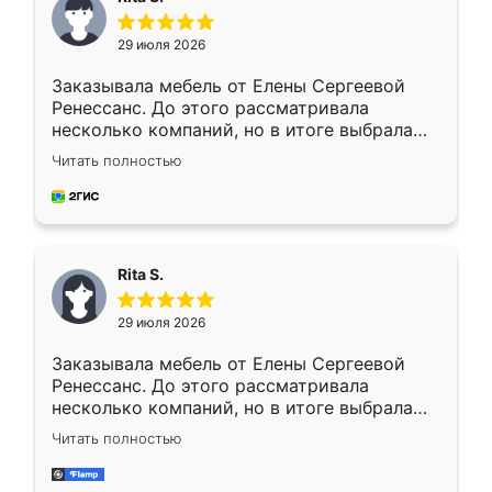
29 июля 2026
Заказывала мебель от Елены Сергеевой
Ренессанс. До этого рассматривала
несколько компаний, но в итоге выбрала
эту. Сначала обговорили условия, потом
Читать полностью
приехал замерщик, всё спокойно объяснил
и снял размеры. Изготовили в срок, с
доставкой тоже никаких проблем не
возникло. Сборку выполнили аккуратно,
мебель сразу встала на свое место без
Rita S.
каких-либо доработок. Качеством осталась
довольна, все выглядит так, как и ожидала.
29 июля 2026
Заказывала мебель от Елены Сергеевой
Ренессанс. До этого рассматривала
несколько компаний, но в итоге выбрала
эту. Сначала обговорили условия, потом
Читать полностью
приехал замерщик, всё спокойно объяснил
и снял размеры. Изготовили в срок, с