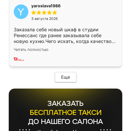
yaroslava1986
3 августа 2026
Заказала себе новый шкаф в студии
Ренессанс где ранее заказывала себе
новую кухню.Чего искать, когда качеством
вполне довольна. Служит кухня уже почти
Читать полностью
два года, нареканий нет.
Еще
ЗАКАЗАТЬ
БЕСПЛАТНОЕ ТАКСИ
ДО НАШЕГО САЛОНА