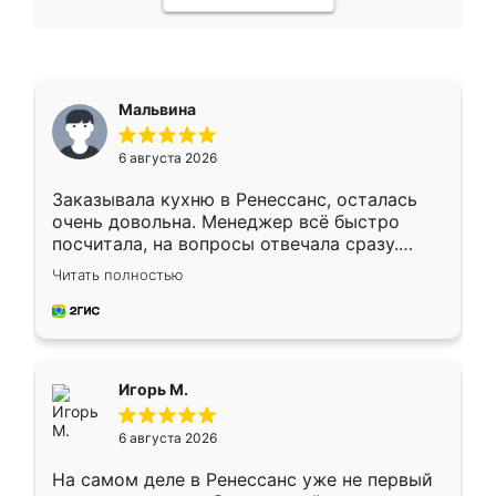
Мальвина
6 августа 2026
Заказывала кухню в Ренессанс, осталась
очень довольна. Менеджер всё быстро
посчитала, на вопросы отвечала сразу.
Замерщик приехал в субботу, подошёл к
Читать полностью
делу со всей ответственностью. Собрали
за день, ребята работали аккуратно, даже
пыли почти не было. Качество отличное,
ящики ходят плавно, ничего не скрипит.
Всё подошло как влитое.
Игорь М.
6 августа 2026
На самом деле в Ренессанс уже не первый