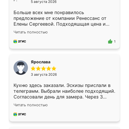
5 августа 2026
Больше всех мне понравилось
предложение от компании Ренессанс от
Елены Сергеевой. Подходяшщая цена и
короткие сроки изготовления. Приехавший
Читать полностью
для замера сотрудник Владислав
предложил по моему эскизу самый
1
подходящий вариант шкафа. Немного его
видоизменил, получилось даже лучше, чем
я хотела.
Ярослава
3 августа 2026
Кухню здесь заказали. Эскизы прислали в
телеграмм. Выбрали наиболее подходящий.
Согласовали день для замера. Через 3
недели кухня была уже готова. Остались
Читать полностью
довольны работой. Спасибо Ренессанс
мебель за качественную работу!