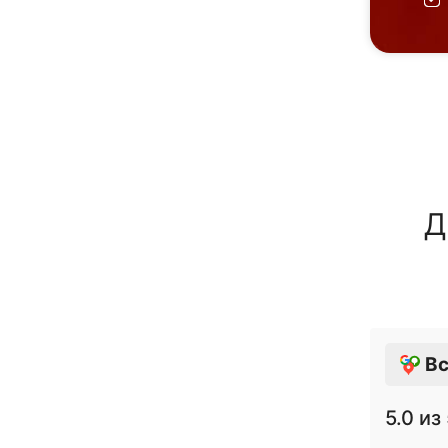
Д
Вс
5.0
из 