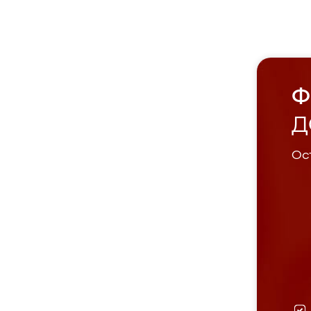
Ф
Д
Ост