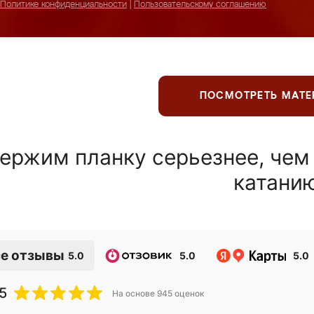
Политике конфиденциальности
|
Пользовательскому соглашению
ПОСМОТРЕТЬ МАТ
ержим планку серьезнее, чем
катани
е отзывы
5.0
5.0
5.0
5
На основе
945
оценок