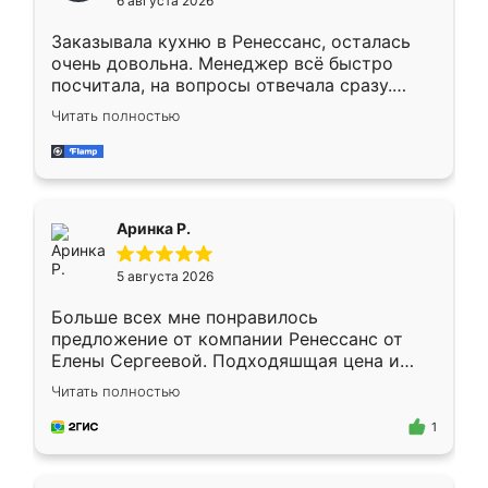
6 августа 2026
мебели буду заказывать только здесь.
Заказывала кухню в Ренессанс, осталась
очень довольна. Менеджер всё быстро
посчитала, на вопросы отвечала сразу.
Замерщик приехал в субботу, подошёл к
Читать полностью
делу со всей ответственностью. Собрали
за день, ребята работали аккуратно, даже
пыли почти не было. Качество отличное,
ящики ходят плавно, ничего не скрипит.
Всё подошло как влитое.
Аринка Р.
5 августа 2026
Больше всех мне понравилось
предложение от компании Ренессанс от
Елены Сергеевой. Подходяшщая цена и
короткие сроки изготовления. Приехавший
Читать полностью
для замера сотрудник Владислав
предложил по моему эскизу самый
1
подходящий вариант шкафа. Немного его
видоизменил, получилось даже лучше, чем