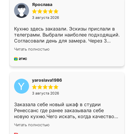
я хотела.
Ярослава
3 августа 2026
Кухню здесь заказали. Эскизы прислали в
телеграмм. Выбрали наиболее подходящий.
Согласовали день для замера. Через 3
недели кухня была уже готова. Остались
Читать полностью
довольны работой. Спасибо Ренессанс
мебель за качественную работу!
yaroslava1986
3 августа 2026
Заказала себе новый шкаф в студии
Ренессанс где ранее заказывала себе
новую кухню.Чего искать, когда качеством
вполне довольна. Служит кухня уже почти
Читать полностью
два года, нареканий нет.