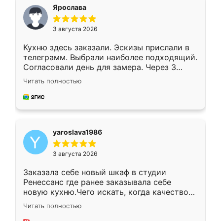
я хотела.
Ярослава
3 августа 2026
Кухню здесь заказали. Эскизы прислали в
телеграмм. Выбрали наиболее подходящий.
Согласовали день для замера. Через 3
недели кухня была уже готова. Остались
Читать полностью
довольны работой. Спасибо Ренессанс
мебель за качественную работу!
yaroslava1986
3 августа 2026
Заказала себе новый шкаф в студии
Ренессанс где ранее заказывала себе
новую кухню.Чего искать, когда качеством
вполне довольна. Служит кухня уже почти
Читать полностью
два года, нареканий нет.