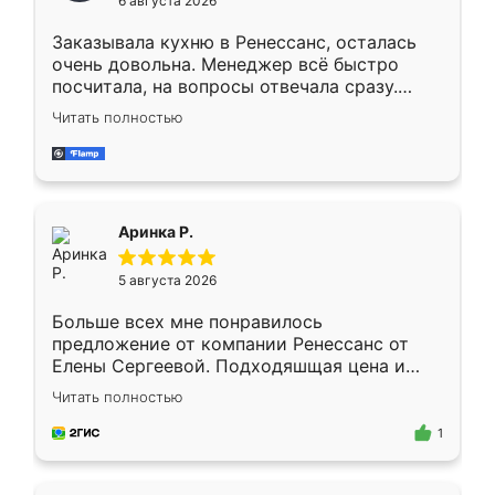
6 августа 2026
мебели буду заказывать только здесь.
Заказывала кухню в Ренессанс, осталась
очень довольна. Менеджер всё быстро
посчитала, на вопросы отвечала сразу.
Замерщик приехал в субботу, подошёл к
Читать полностью
делу со всей ответственностью. Собрали
за день, ребята работали аккуратно, даже
пыли почти не было. Качество отличное,
ящики ходят плавно, ничего не скрипит.
Всё подошло как влитое.
Аринка Р.
5 августа 2026
Больше всех мне понравилось
предложение от компании Ренессанс от
Елены Сергеевой. Подходяшщая цена и
короткие сроки изготовления. Приехавший
Читать полностью
для замера сотрудник Владислав
предложил по моему эскизу самый
1
подходящий вариант шкафа. Немного его
видоизменил, получилось даже лучше, чем