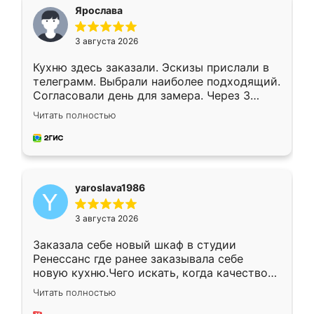
я хотела.
Ярослава
3 августа 2026
Кухню здесь заказали. Эскизы прислали в
телеграмм. Выбрали наиболее подходящий.
Согласовали день для замера. Через 3
недели кухня была уже готова. Остались
Читать полностью
довольны работой. Спасибо Ренессанс
мебель за качественную работу!
yaroslava1986
3 августа 2026
Заказала себе новый шкаф в студии
Ренессанс где ранее заказывала себе
новую кухню.Чего искать, когда качеством
вполне довольна. Служит кухня уже почти
Читать полностью
два года, нареканий нет.