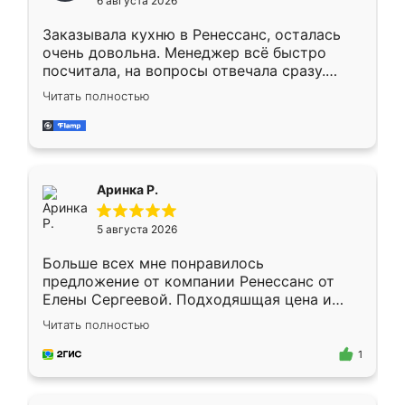
6 августа 2026
мебели буду заказывать только здесь.
Заказывала кухню в Ренессанс, осталась
очень довольна. Менеджер всё быстро
посчитала, на вопросы отвечала сразу.
Замерщик приехал в субботу, подошёл к
Читать полностью
делу со всей ответственностью. Собрали
за день, ребята работали аккуратно, даже
пыли почти не было. Качество отличное,
ящики ходят плавно, ничего не скрипит.
Всё подошло как влитое.
Аринка Р.
5 августа 2026
Больше всех мне понравилось
предложение от компании Ренессанс от
Елены Сергеевой. Подходяшщая цена и
короткие сроки изготовления. Приехавший
Читать полностью
для замера сотрудник Владислав
предложил по моему эскизу самый
1
подходящий вариант шкафа. Немного его
видоизменил, получилось даже лучше, чем