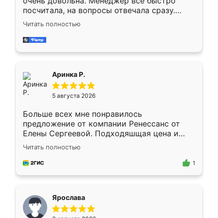
очень довольна. Менеджер всё быстро
посчитала, на вопросы отвечала сразу.
Замерщик приехал в субботу, подошёл к
Читать полностью
делу со всей ответственностью. Собрали
за день, ребята работали аккуратно, даже
пыли почти не было. Качество отличное,
ящики ходят плавно, ничего не скрипит.
Всё подошло как влитое.
Аринка Р.
5 августа 2026
Больше всех мне понравилось
предложение от компании Ренессанс от
Елены Сергеевой. Подходяшщая цена и
короткие сроки изготовления. Приехавший
Читать полностью
для замера сотрудник Владислав
предложил по моему эскизу самый
1
подходящий вариант шкафа. Немного его
видоизменил, получилось даже лучше, чем
я хотела.
Ярослава