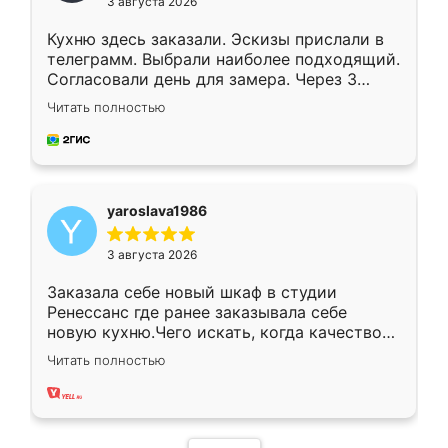
3 августа 2026
Кухню здесь заказали. Эскизы прислали в
телеграмм. Выбрали наиболее подходящий.
Согласовали день для замера. Через 3
недели кухня была уже готова. Остались
Читать полностью
довольны работой. Спасибо Ренессанс
мебель за качественную работу!
yaroslava1986
3 августа 2026
Заказала себе новый шкаф в студии
Ренессанс где ранее заказывала себе
новую кухню.Чего искать, когда качеством
вполне довольна. Служит кухня уже почти
Читать полностью
два года, нареканий нет.