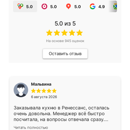
5.0
5.0
5.0
4.9
5.0
5.0
из 5
На основе
945
оценок
Оставить отзыв
Мальвина
6 августа 2026
Заказывала кухню в Ренессанс, осталась
очень довольна. Менеджер всё быстро
посчитала, на вопросы отвечала сразу.
Замерщик приехал в субботу, подошёл к
Читать полностью