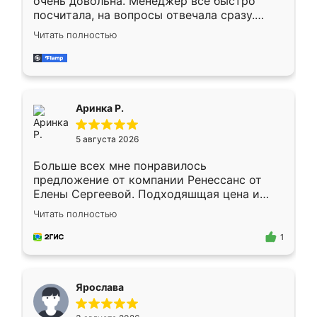
очень довольна. Менеджер всё быстро
посчитала, на вопросы отвечала сразу.
Замерщик приехал в субботу, подошёл к
Читать полностью
делу со всей ответственностью. Собрали
за день, ребята работали аккуратно, даже
пыли почти не было. Качество отличное,
ящики ходят плавно, ничего не скрипит.
Всё подошло как влитое.
Аринка Р.
5 августа 2026
Больше всех мне понравилось
предложение от компании Ренессанс от
Елены Сергеевой. Подходяшщая цена и
короткие сроки изготовления. Приехавший
Читать полностью
для замера сотрудник Владислав
предложил по моему эскизу самый
1
подходящий вариант шкафа. Немного его
видоизменил, получилось даже лучше, чем
я хотела.
Ярослава