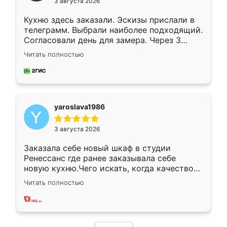
3 августа 2026
Кухню здесь заказали. Эскизы прислали в
телеграмм. Выбрали наиболее подходящий.
Согласовали день для замера. Через 3
недели кухня была уже готова. Остались
Читать полностью
довольны работой. Спасибо Ренессанс
мебель за качественную работу!
yaroslava1986
3 августа 2026
Заказала себе новый шкаф в студии
Ренессанс где ранее заказывала себе
новую кухню.Чего искать, когда качеством
вполне довольна. Служит кухня уже почти
Читать полностью
два года, нареканий нет.