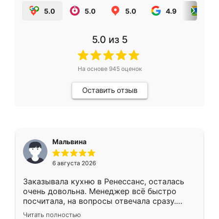
5.0
5.0
5.0
4.9
5.0
5.0
из 5
На основе
945
оценок
Оставить отзыв
Мальвина
6 августа 2026
Заказывала кухню в Ренессанс, осталась
очень довольна. Менеджер всё быстро
посчитала, на вопросы отвечала сразу.
Замерщик приехал в субботу, подошёл к
Читать полностью