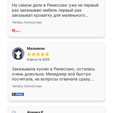
На самом деле в Ренессанс уже не первый
раз заказываю мебель первый раз
заказывал кроватку для маленького
ребёнка при его рождении ,во второй раз
Читать полностью
заказал шкаф-купе. По качеству очень
хорошее сборка достаточно быстрая,
также адекватные цены. До этого
сравнивал с разными конкурентами в этом
сегменте ,выбор у конкурентов куда
Мальвина
меньше, здесь же он более разнообразный.
Мне нравится ,если что-то потребуется из
6 августа 2026
мебели буду заказывать только здесь.
Заказывала кухню в Ренессанс, осталась
очень довольна. Менеджер всё быстро
посчитала, на вопросы отвечала сразу.
Замерщик приехал в субботу, подошёл к
Читать полностью
делу со всей ответственностью. Собрали
за день, ребята работали аккуратно, даже
пыли почти не было. Качество отличное,
ящики ходят плавно, ничего не скрипит.
Всё подошло как влитое.
Аринка Р.