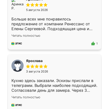
5 августа 2026
Больше всех мне понравилось
предложение от компании Ренессанс от
Елены Сергеевой. Подходяшщая цена и
короткие сроки изготовления. Приехавший
Читать полностью
для замера сотрудник Владислав
предложил по моему эскизу самый
1
подходящий вариант шкафа. Немного его
видоизменил, получилось даже лучше, чем
я хотела.
Ярослава
3 августа 2026
Кухню здесь заказали. Эскизы прислали в
телеграмм. Выбрали наиболее подходящий.
Согласовали день для замера. Через 3
недели кухня была уже готова. Остались
Читать полностью
довольны работой. Спасибо Ренессанс
мебель за качественную работу!