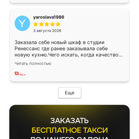
yaroslava1986
3 августа 2026
Заказала себе новый шкаф в студии
Ренессанс где ранее заказывала себе
новую кухню.Чего искать, когда качеством
вполне довольна. Служит кухня уже почти
Читать полностью
два года, нареканий нет.
Еще
ЗАКАЗАТЬ
БЕСПЛАТНОЕ ТАКСИ