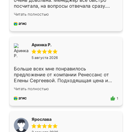
очень довольна. Менеджер всё быстро
посчитала, на вопросы отвечала сразу.
Замерщик приехал в субботу, подошёл к
Читать полностью
делу со всей ответственностью. Собрали
за день, ребята работали аккуратно, даже
пыли почти не было. Качество отличное,
ящики ходят плавно, ничего не скрипит.
Всё подошло как влитое.
Аринка Р.
5 августа 2026
Больше всех мне понравилось
предложение от компании Ренессанс от
Елены Сергеевой. Подходяшщая цена и
короткие сроки изготовления. Приехавший
Читать полностью
для замера сотрудник Владислав
предложил по моему эскизу самый
1
подходящий вариант шкафа. Немного его
видоизменил, получилось даже лучше, чем
я хотела.
Ярослава