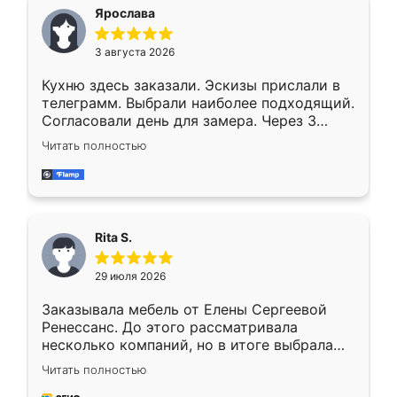
Ярослава
3 августа 2026
Кухню здесь заказали. Эскизы прислали в
телеграмм. Выбрали наиболее подходящий.
Согласовали день для замера. Через 3
недели кухня была уже готова. Остались
Читать полностью
довольны работой. Спасибо Ренессанс
мебель за качественную работу!
Rita S.
29 июля 2026
Заказывала мебель от Елены Сергеевой
Ренессанс. До этого рассматривала
несколько компаний, но в итоге выбрала
эту. Сначала обговорили условия, потом
Читать полностью
приехал замерщик, всё спокойно объяснил