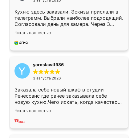
3 августа 2026
Кухню здесь заказали. Эскизы прислали в
телеграмм. Выбрали наиболее подходящий.
Согласовали день для замера. Через 3
недели кухня была уже готова. Остались
Читать полностью
довольны работой. Спасибо Ренессанс
мебель за качественную работу!
yaroslava1986
3 августа 2026
Заказала себе новый шкаф в студии
Ренессанс где ранее заказывала себе
новую кухню.Чего искать, когда качеством
вполне довольна. Служит кухня уже почти
Читать полностью
два года, нареканий нет.