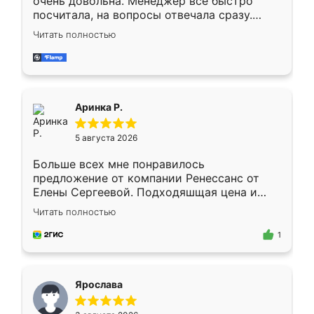
очень довольна. Менеджер всё быстро
посчитала, на вопросы отвечала сразу.
Замерщик приехал в субботу, подошёл к
Читать полностью
делу со всей ответственностью. Собрали
за день, ребята работали аккуратно, даже
пыли почти не было. Качество отличное,
ящики ходят плавно, ничего не скрипит.
Всё подошло как влитое.
Аринка Р.
5 августа 2026
Больше всех мне понравилось
предложение от компании Ренессанс от
Елены Сергеевой. Подходяшщая цена и
короткие сроки изготовления. Приехавший
Читать полностью
для замера сотрудник Владислав
предложил по моему эскизу самый
1
подходящий вариант шкафа. Немного его
видоизменил, получилось даже лучше, чем
я хотела.
Ярослава