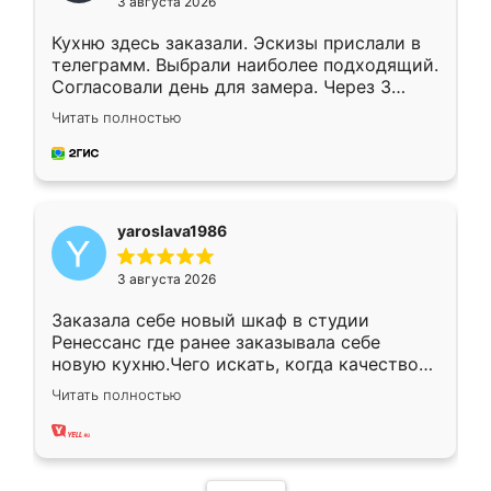
3 августа 2026
Кухню здесь заказали. Эскизы прислали в
телеграмм. Выбрали наиболее подходящий.
Согласовали день для замера. Через 3
недели кухня была уже готова. Остались
Читать полностью
довольны работой. Спасибо Ренессанс
мебель за качественную работу!
yaroslava1986
3 августа 2026
Заказала себе новый шкаф в студии
Ренессанс где ранее заказывала себе
новую кухню.Чего искать, когда качеством
вполне довольна. Служит кухня уже почти
Читать полностью
два года, нареканий нет.