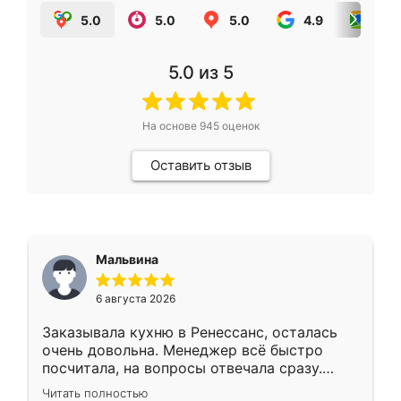
5.0
5.0
5.0
4.9
5.0
5.0
из 5
На основе
945
оценок
Оставить отзыв
Мальвина
6 августа 2026
Заказывала кухню в Ренессанс, осталась
очень довольна. Менеджер всё быстро
посчитала, на вопросы отвечала сразу.
Замерщик приехал в субботу, подошёл к
Читать полностью