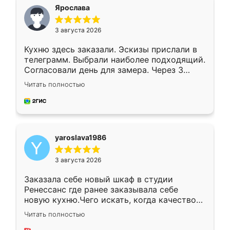
я хотела.
Ярослава
3 августа 2026
Кухню здесь заказали. Эскизы прислали в
телеграмм. Выбрали наиболее подходящий.
Согласовали день для замера. Через 3
недели кухня была уже готова. Остались
Читать полностью
довольны работой. Спасибо Ренессанс
мебель за качественную работу!
yaroslava1986
3 августа 2026
Заказала себе новый шкаф в студии
Ренессанс где ранее заказывала себе
новую кухню.Чего искать, когда качеством
вполне довольна. Служит кухня уже почти
Читать полностью
два года, нареканий нет.