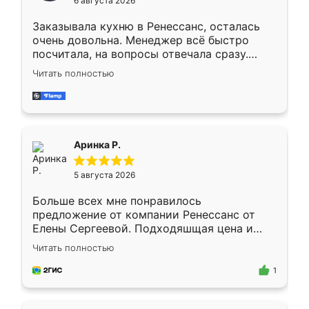
6 августа 2026
мебели буду заказывать только здесь.
Заказывала кухню в Ренессанс, осталась
очень довольна. Менеджер всё быстро
посчитала, на вопросы отвечала сразу.
Замерщик приехал в субботу, подошёл к
Читать полностью
делу со всей ответственностью. Собрали
за день, ребята работали аккуратно, даже
пыли почти не было. Качество отличное,
ящики ходят плавно, ничего не скрипит.
Всё подошло как влитое.
Аринка Р.
5 августа 2026
Больше всех мне понравилось
предложение от компании Ренессанс от
Елены Сергеевой. Подходяшщая цена и
короткие сроки изготовления. Приехавший
Читать полностью
для замера сотрудник Владислав
предложил по моему эскизу самый
1
подходящий вариант шкафа. Немного его
видоизменил, получилось даже лучше, чем