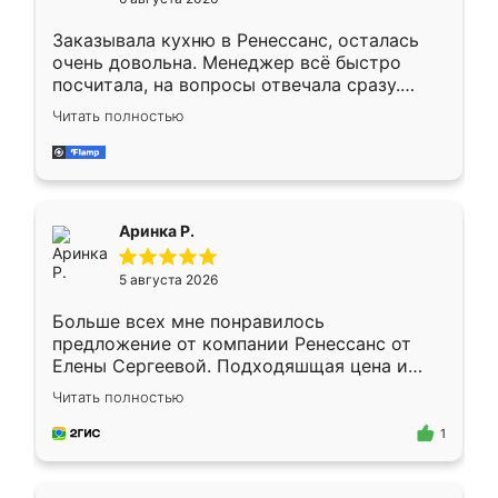
мебели буду заказывать только здесь.
Заказывала кухню в Ренессанс, осталась
очень довольна. Менеджер всё быстро
посчитала, на вопросы отвечала сразу.
Замерщик приехал в субботу, подошёл к
Читать полностью
делу со всей ответственностью. Собрали
за день, ребята работали аккуратно, даже
пыли почти не было. Качество отличное,
ящики ходят плавно, ничего не скрипит.
Всё подошло как влитое.
Аринка Р.
5 августа 2026
Больше всех мне понравилось
предложение от компании Ренессанс от
Елены Сергеевой. Подходяшщая цена и
короткие сроки изготовления. Приехавший
Читать полностью
для замера сотрудник Владислав
предложил по моему эскизу самый
1
подходящий вариант шкафа. Немного его
видоизменил, получилось даже лучше, чем