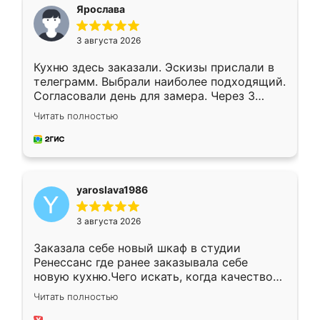
я хотела.
Ярослава
3 августа 2026
Кухню здесь заказали. Эскизы прислали в
телеграмм. Выбрали наиболее подходящий.
Согласовали день для замера. Через 3
недели кухня была уже готова. Остались
Читать полностью
довольны работой. Спасибо Ренессанс
мебель за качественную работу!
yaroslava1986
3 августа 2026
Заказала себе новый шкаф в студии
Ренессанс где ранее заказывала себе
новую кухню.Чего искать, когда качеством
вполне довольна. Служит кухня уже почти
Читать полностью
два года, нареканий нет.