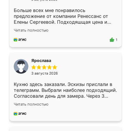
Больше всех мне понравилось
предложение от компании Ренессанс от
Елены Сергеевой. Подходяшщая цена и
короткие сроки изготовления. Приехавший
Читать полностью
для замера сотрудник Владислав
предложил по моему эскизу самый
1
подходящий вариант шкафа. Немного его
видоизменил, получилось даже лучше, чем
я хотела.
Ярослава
3 августа 2026
Кухню здесь заказали. Эскизы прислали в
телеграмм. Выбрали наиболее подходящий.
Согласовали день для замера. Через 3
недели кухня была уже готова. Остались
Читать полностью
довольны работой. Спасибо Ренессанс
мебель за качественную работу!