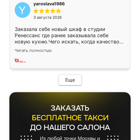
yaroslava1986
3 августа 2026
Заказала себе новый шкаф в студии
Ренессанс где ранее заказывала себе
новую кухню.Чего искать, когда качеством
вполне довольна. Служит кухня уже почти
Читать полностью
два года, нареканий нет.
Еще
ЗАКАЗАТЬ
БЕСПЛАТНОЕ ТАКСИ
ДО НАШЕГО САЛОНА
Из любой точки Москвы и