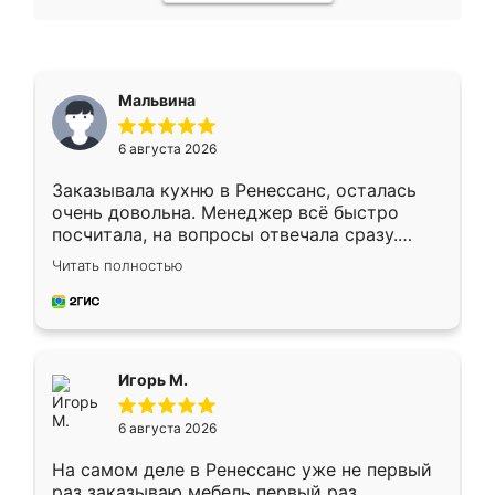
Мальвина
6 августа 2026
Заказывала кухню в Ренессанс, осталась
очень довольна. Менеджер всё быстро
посчитала, на вопросы отвечала сразу.
Замерщик приехал в субботу, подошёл к
Читать полностью
делу со всей ответственностью. Собрали
за день, ребята работали аккуратно, даже
пыли почти не было. Качество отличное,
ящики ходят плавно, ничего не скрипит.
Всё подошло как влитое.
Игорь М.
6 августа 2026
На самом деле в Ренессанс уже не первый
раз заказываю мебель первый раз