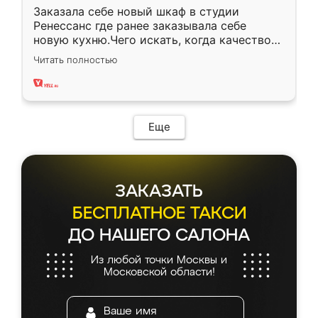
Заказала себе новый шкаф в студии
Ренессанс где ранее заказывала себе
новую кухню.Чего искать, когда качеством
вполне довольна. Служит кухня уже почти
Читать полностью
два года, нареканий нет.
Еще
ЗАКАЗАТЬ
БЕСПЛАТНОЕ ТАКСИ
ДО НАШЕГО САЛОНА
Из любой точки Москвы и
Московской области!