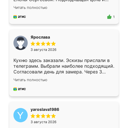
короткие сроки изготовления. Приехавший
Читать полностью
для замера сотрудник Владислав
предложил по моему эскизу самый
1
подходящий вариант шкафа. Немного его
видоизменил, получилось даже лучше, чем
я хотела.
Ярослава
3 августа 2026
Кухню здесь заказали. Эскизы прислали в
телеграмм. Выбрали наиболее подходящий.
Согласовали день для замера. Через 3
недели кухня была уже готова. Остались
Читать полностью
довольны работой. Спасибо Ренессанс
мебель за качественную работу!
yaroslava1986
3 августа 2026