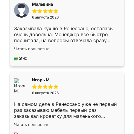
Мальвина
6 августа 2026
Заказывала кухню в Ренессанс, осталась
очень довольна. Менеджер всё быстро
посчитала, на вопросы отвечала сразу.
Замерщик приехал в субботу, подошёл к
Читать полностью
делу со всей ответственностью. Собрали
за день, ребята работали аккуратно, даже
пыли почти не было. Качество отличное,
ящики ходят плавно, ничего не скрипит.
Всё подошло как влитое.
Игорь М.
6 августа 2026
На самом деле в Ренессанс уже не первый
раз заказываю мебель первый раз
заказывал кроватку для маленького
ребёнка при его рождении ,во второй раз
Читать полностью
заказал шкаф-купе. По качеству очень