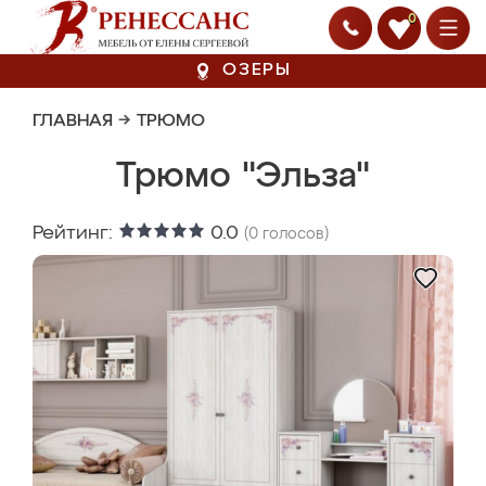
0
ОЗЕРЫ
ГЛАВНАЯ
→
ТРЮМО
Трюмо "Эльза"
Рейтинг:
0.0
(
0
голосов)