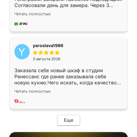
Согласовали день для замера. Через 3
недели кухня была уже готова. Остались
Читать полностью
довольны работой. Спасибо Ренессанс
мебель за качественную работу!
yaroslava1986
3 августа 2026
Заказала себе новый шкаф в студии
Ренессанс где ранее заказывала себе
новую кухню.Чего искать, когда качеством
вполне довольна. Служит кухня уже почти
Читать полностью
два года, нареканий нет.
Еще