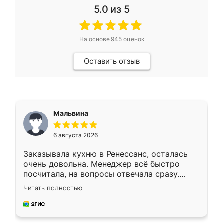
5.0
из 5
На основе
945
оценок
Оставить отзыв
Мальвина
6 августа 2026
Заказывала кухню в Ренессанс, осталась
очень довольна. Менеджер всё быстро
посчитала, на вопросы отвечала сразу.
Замерщик приехал в субботу, подошёл к
Читать полностью
делу со всей ответственностью. Собрали
за день, ребята работали аккуратно, даже
пыли почти не было. Качество отличное,