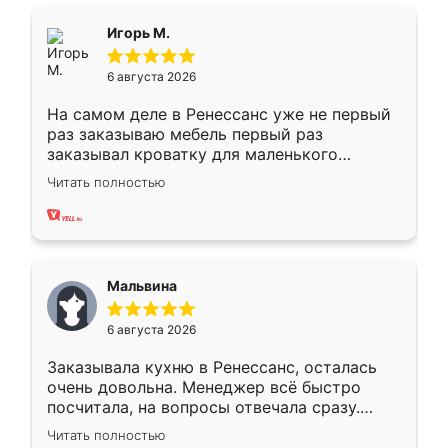
ящики ходят плавно, ничего не скрипит.
Всё подошло как влитое.
Игорь М.
6 августа 2026
На самом деле в Ренессанс уже не первый
раз заказываю мебель первый раз
заказывал кроватку для маленького
ребёнка при его рождении ,во второй раз
Читать полностью
заказал шкаф-купе. По качеству очень
хорошее сборка достаточно быстрая,
также адекватные цены. До этого
сравнивал с разными конкурентами в этом
сегменте ,выбор у конкурентов куда
Мальвина
меньше, здесь же он более разнообразный.
Мне нравится ,если что-то потребуется из
6 августа 2026
мебели буду заказывать только здесь.
Заказывала кухню в Ренессанс, осталась
очень довольна. Менеджер всё быстро
посчитала, на вопросы отвечала сразу.
Замерщик приехал в субботу, подошёл к
Читать полностью
делу со всей ответственностью. Собрали