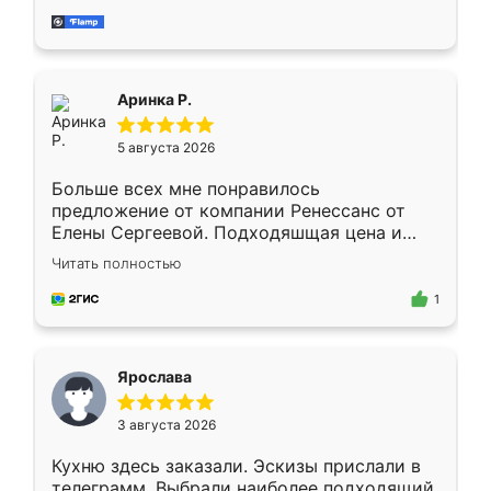
за день, ребята работали аккуратно, даже
пыли почти не было. Качество отличное,
ящики ходят плавно, ничего не скрипит.
Всё подошло как влитое.
Аринка Р.
5 августа 2026
Больше всех мне понравилось
предложение от компании Ренессанс от
Елены Сергеевой. Подходяшщая цена и
короткие сроки изготовления. Приехавший
Читать полностью
для замера сотрудник Владислав
предложил по моему эскизу самый
1
подходящий вариант шкафа. Немного его
видоизменил, получилось даже лучше, чем
я хотела.
Ярослава
3 августа 2026
Кухню здесь заказали. Эскизы прислали в
телеграмм. Выбрали наиболее подходящий.