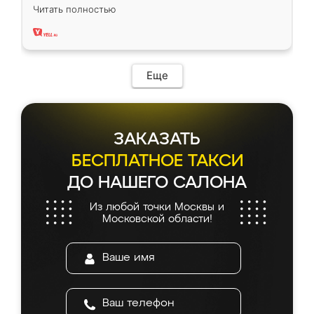
вполне довольна. Служит кухня уже почти
Читать полностью
два года, нареканий нет.
Еще
ЗАКАЗАТЬ
БЕСПЛАТНОЕ ТАКСИ
ДО НАШЕГО САЛОНА
Из любой точки Москвы и
Московской области!