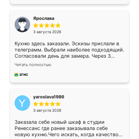
подходящий вариант шкафа. Немного его
видоизменил, получилось даже лучше, чем
я хотела.
Ярослава
3 августа 2026
Кухню здесь заказали. Эскизы прислали в
телеграмм. Выбрали наиболее подходящий.
Согласовали день для замера. Через 3
недели кухня была уже готова. Остались
Читать полностью
довольны работой. Спасибо Ренессанс
мебель за качественную работу!
yaroslava1986
3 августа 2026
Заказала себе новый шкаф в студии
Ренессанс где ранее заказывала себе
новую кухню.Чего искать, когда качеством