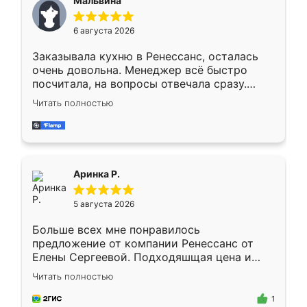
Мальвина
меньше, здесь же он более разнообразный.
Мне нравится ,если что-то потребуется из
6 августа 2026
мебели буду заказывать только здесь.
Заказывала кухню в Ренессанс, осталась
очень довольна. Менеджер всё быстро
посчитала, на вопросы отвечала сразу.
Замерщик приехал в субботу, подошёл к
Читать полностью
делу со всей ответственностью. Собрали
за день, ребята работали аккуратно, даже
пыли почти не было. Качество отличное,
ящики ходят плавно, ничего не скрипит.
Всё подошло как влитое.
Аринка Р.
5 августа 2026
Больше всех мне понравилось
предложение от компании Ренессанс от
Елены Сергеевой. Подходяшщая цена и
короткие сроки изготовления. Приехавший
Читать полностью
для замера сотрудник Владислав
предложил по моему эскизу самый
1