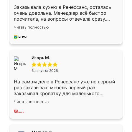
Заказывала кухню в Ренессанс, осталась
очень довольна. Менеджер всё быстро
посчитала, на вопросы отвечала сразу.
Замерщик приехал в субботу, подошёл к
Читать полностью
делу со всей ответственностью. Собрали
за день, ребята работали аккуратно, даже
пыли почти не было. Качество отличное,
ящики ходят плавно, ничего не скрипит.
Всё подошло как влитое.
Игорь М.
6 августа 2026
На самом деле в Ренессанс уже не первый
раз заказываю мебель первый раз
заказывал кроватку для маленького
ребёнка при его рождении ,во второй раз
Читать полностью
заказал шкаф-купе. По качеству очень
хорошее сборка достаточно быстрая,
также адекватные цены. До этого
сравнивал с разными конкурентами в этом
сегменте ,выбор у конкурентов куда