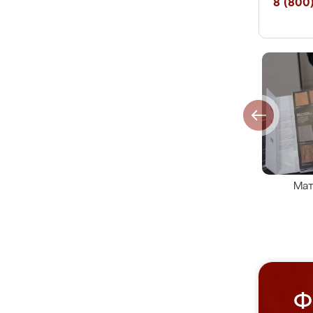
8 (800)
Мат
Ф