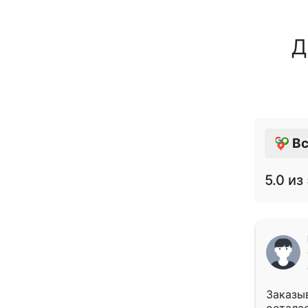
Д
Вс
5.0
из 
Заказыв