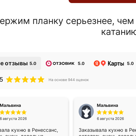
ержим планку серьезнее, чем
катани
е отзывы
5.0
5.0
5.0
5
На основе
944
оценок
Мальвина
Мальвина
6 августа 2026
6 августа 2026
ала кухню в Ренессанс,
Заказывала кухню в Ре