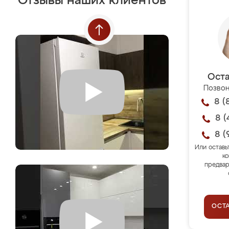
Отзывы наших клиентов
Оста
Позвон
8 (
8 (
8 (
Или оставь
ко
предвар
ОСТ