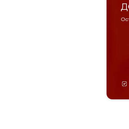
Д
Ост