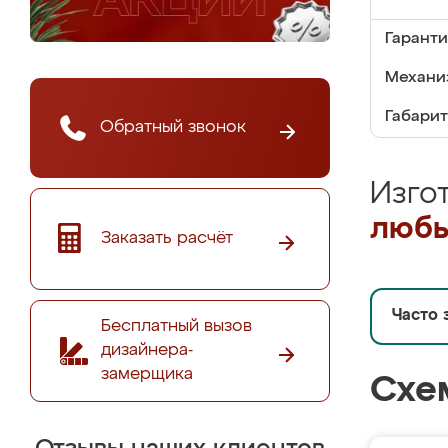
Гаранти
Механи
Габарит
Обратный звонок
Изго
любы
Заказать расчёт
Часто 
Бесплатный вызов
дизайнера-
замерщика
Схе