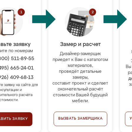
вьте заявку
Замер и расчет
ите по номерам
Дизайнер-замерщик
800) 511-89-55
приедет к Вам с каталогом
материалов,
Вы
495) 665-24-01
проведёт детальные
р
926) 409-68-13
замеры,
д
составит проект и сделает
з
те заявку на сайте для
окончательный расчёт
нсультации и
стоимости Вашей будущей
ительного расчёта
стоимости.
мебели.
ВЫЗВАТЬ ЗАМЕРЩИКА
АВИТЬ ЗАЯВКУ