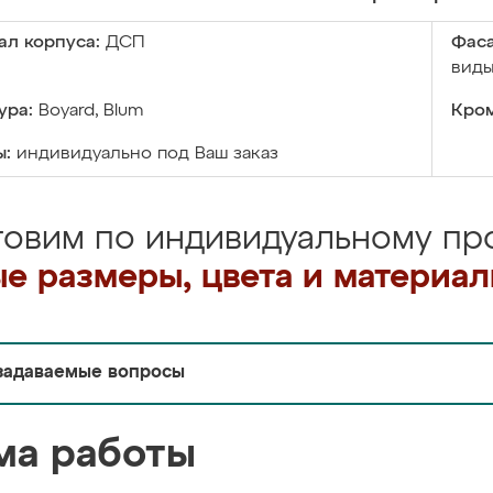
ал корпуса:
ДСП
Фаса
виды
ура:
Boyard, Blum
Кром
ы:
индивидуально под Ваш заказ
товим по индивидуальному про
е размеры, цвета и материа
задаваемые вопросы
ма работы