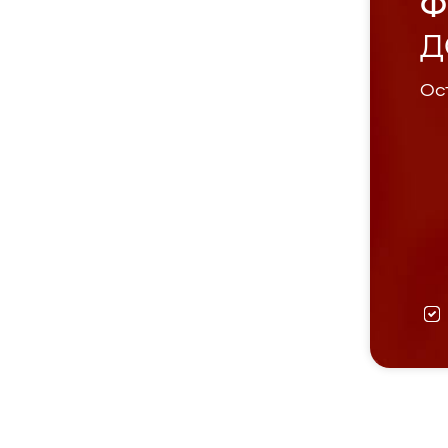
Ф
Д
Ост