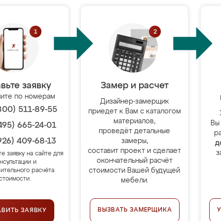
вьте заявку
Замер и расчет
ите по номерам
Дизайнер-замерщик
800) 511-89-55
приедет к Вам с каталогом
материалов,
Вы
495) 665-24-01
проведёт детальные
р
926) 409-68-13
замеры,
д
составит проект и сделает
з
те заявку на сайте для
окончательный расчёт
нсультации и
стоимости Вашей будущей
ительного расчёта
стоимости.
мебели.
ВЫЗВАТЬ ЗАМЕРЩИКА
АВИТЬ ЗАЯВКУ