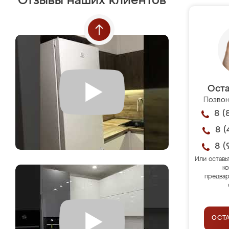
Отзывы наших клиентов
Оста
Позвон
8 (
8 (
8 (
Или оставь
ко
предвар
ОСТ