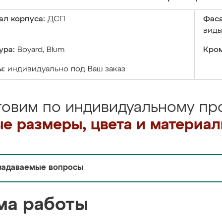
ал корпуса:
ДСП
Фаса
виды
ура:
Boyard, Blum
Кром
ы:
индивидуально под Ваш заказ
товим по индивидуальному про
е размеры, цвета и материа
задаваемые вопросы
ма работы