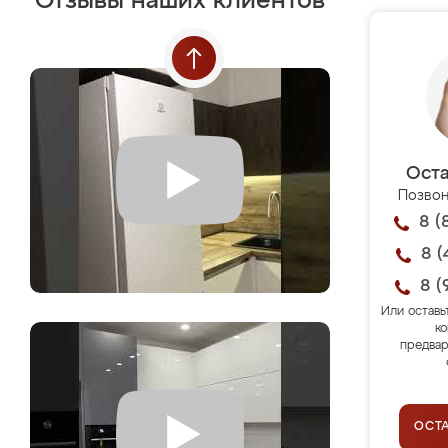
Отзывы наших клиентов
Оста
Позвон
8 (
8 (
8 (
Или оставь
ко
предвар
ОСТ