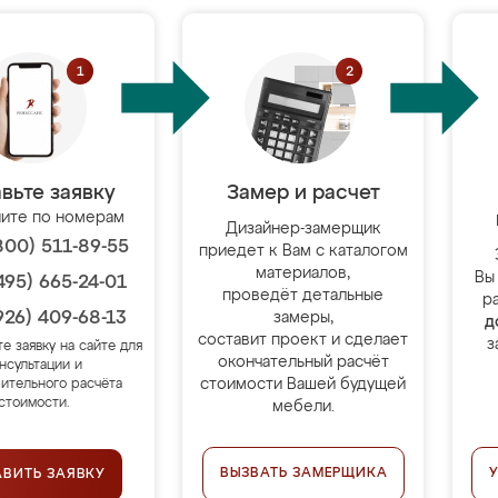
вьте заявку
Замер и расчет
ите по номерам
Дизайнер-замерщик
800) 511-89-55
приедет к Вам с каталогом
материалов,
Вы
495) 665-24-01
проведёт детальные
р
926) 409-68-13
замеры,
д
составит проект и сделает
з
те заявку на сайте для
окончательный расчёт
нсультации и
стоимости Вашей будущей
ительного расчёта
стоимости.
мебели.
ВЫЗВАТЬ ЗАМЕРЩИКА
АВИТЬ ЗАЯВКУ