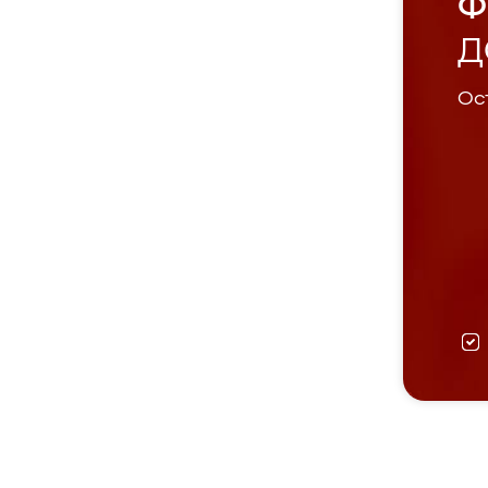
Ф
Д
Ост