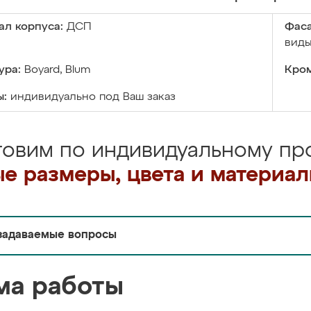
ал корпуса:
ДСП
Фаса
виды
ура:
Boyard, Blum
Кром
ы:
индивидуально под Ваш заказ
товим по индивидуальному про
е размеры, цвета и материа
задаваемые вопросы
ма работы