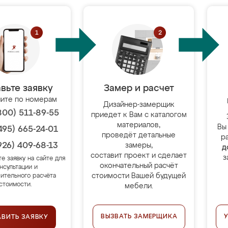
вьте заявку
Замер и расчет
ите по номерам
Дизайнер-замерщик
800) 511-89-55
приедет к Вам с каталогом
материалов,
Вы
495) 665-24-01
проведёт детальные
р
926) 409-68-13
замеры,
д
составит проект и сделает
з
те заявку на сайте для
окончательный расчёт
нсультации и
стоимости Вашей будущей
ительного расчёта
стоимости.
мебели.
ВЫЗВАТЬ ЗАМЕРЩИКА
АВИТЬ ЗАЯВКУ