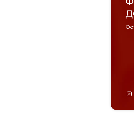
Ф
Д
Ост