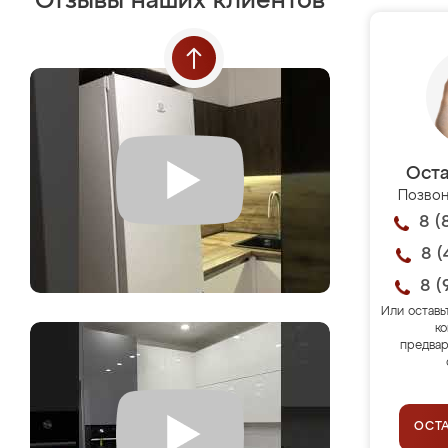
Отзывы наших клиентов
Оста
Позвон
8 (
8 (
8 (
Или оставь
ко
предвар
ОСТ