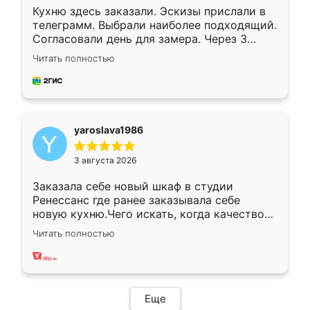
Кухню здесь заказали. Эскизы прислали в
телеграмм. Выбрали наиболее подходящий.
Согласовали день для замера. Через 3
недели кухня была уже готова. Остались
Читать полностью
довольны работой. Спасибо Ренессанс
мебель за качественную работу!
yaroslava1986
3 августа 2026
Заказала себе новый шкаф в студии
Ренессанс где ранее заказывала себе
новую кухню.Чего искать, когда качеством
вполне довольна. Служит кухня уже почти
Читать полностью
два года, нареканий нет.
Еще