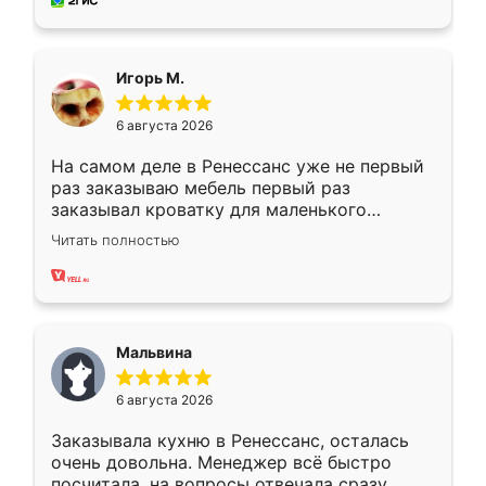
за день, ребята работали аккуратно, даже
пыли почти не было. Качество отличное,
ящики ходят плавно, ничего не скрипит.
Всё подошло как влитое.
Игорь М.
6 августа 2026
На самом деле в Ренессанс уже не первый
раз заказываю мебель первый раз
заказывал кроватку для маленького
ребёнка при его рождении ,во второй раз
Читать полностью
заказал шкаф-купе. По качеству очень
хорошее сборка достаточно быстрая,
также адекватные цены. До этого
сравнивал с разными конкурентами в этом
сегменте ,выбор у конкурентов куда
Мальвина
меньше, здесь же он более разнообразный.
Мне нравится ,если что-то потребуется из
6 августа 2026
мебели буду заказывать только здесь.
Заказывала кухню в Ренессанс, осталась
очень довольна. Менеджер всё быстро
посчитала, на вопросы отвечала сразу.