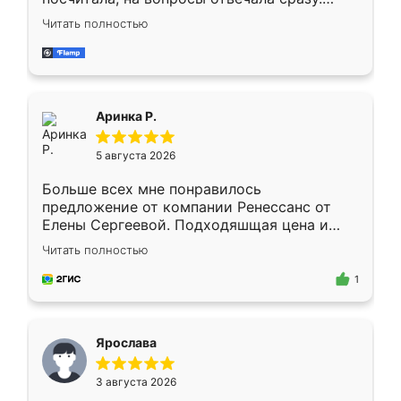
Замерщик приехал в субботу, подошёл к
Читать полностью
делу со всей ответственностью. Собрали
за день, ребята работали аккуратно, даже
пыли почти не было. Качество отличное,
ящики ходят плавно, ничего не скрипит.
Всё подошло как влитое.
Аринка Р.
5 августа 2026
Больше всех мне понравилось
предложение от компании Ренессанс от
Елены Сергеевой. Подходяшщая цена и
короткие сроки изготовления. Приехавший
Читать полностью
для замера сотрудник Владислав
предложил по моему эскизу самый
1
подходящий вариант шкафа. Немного его
видоизменил, получилось даже лучше, чем
я хотела.
Ярослава
3 августа 2026