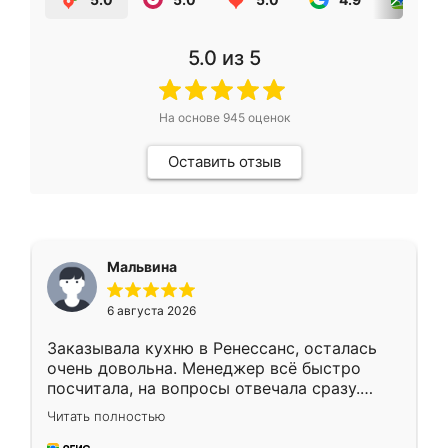
5.0
из 5
На основе
945
оценок
Оставить отзыв
Мальвина
6 августа 2026
Заказывала кухню в Ренессанс, осталась
очень довольна. Менеджер всё быстро
посчитала, на вопросы отвечала сразу.
Замерщик приехал в субботу, подошёл к
Читать полностью
делу со всей ответственностью. Собрали