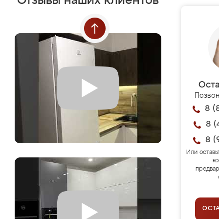
Отзывы наших клиентов
Оста
Позвон
8 (
8 (
8 (
Или оставь
ко
предвар
ОСТ