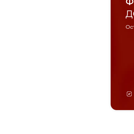
Ф
Д
Ост