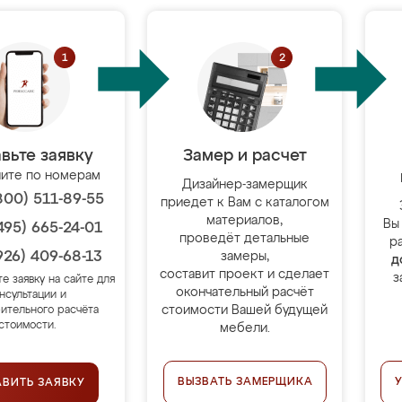
вьте заявку
Замер и расчет
ите по номерам
Дизайнер-замерщик
800) 511-89-55
приедет к Вам с каталогом
материалов,
Вы
495) 665-24-01
проведёт детальные
р
926) 409-68-13
замеры,
д
составит проект и сделает
з
те заявку на сайте для
окончательный расчёт
нсультации и
стоимости Вашей будущей
ительного расчёта
стоимости.
мебели.
ВЫЗВАТЬ ЗАМЕРЩИКА
АВИТЬ ЗАЯВКУ