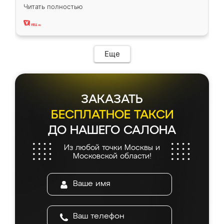
вполне довольна. Служит кухня уже почти
Читать полностью
два года, нареканий нет.
Еще
ЗАКАЗАТЬ
БЕСПЛАТНОЕ ТАКСИ
ДО НАШЕГО САЛОНА
Из любой точки Москвы и
Московской области!