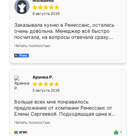
Мальвина
меньше, здесь же он более разнообразный.
Мне нравится ,если что-то потребуется из
6 августа 2026
мебели буду заказывать только здесь.
Заказывала кухню в Ренессанс, осталась
очень довольна. Менеджер всё быстро
посчитала, на вопросы отвечала сразу.
Замерщик приехал в субботу, подошёл к
Читать полностью
делу со всей ответственностью. Собрали
за день, ребята работали аккуратно, даже
пыли почти не было. Качество отличное,
ящики ходят плавно, ничего не скрипит.
Всё подошло как влитое.
Аринка Р.
5 августа 2026
Больше всех мне понравилось
предложение от компании Ренессанс от
Елены Сергеевой. Подходяшщая цена и
короткие сроки изготовления. Приехавший
Читать полностью
для замера сотрудник Владислав
предложил по моему эскизу самый
1