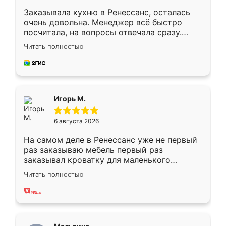
Заказывала кухню в Ренессанс, осталась
очень довольна. Менеджер всё быстро
посчитала, на вопросы отвечала сразу.
Замерщик приехал в субботу, подошёл к
Читать полностью
делу со всей ответственностью. Собрали
за день, ребята работали аккуратно, даже
пыли почти не было. Качество отличное,
ящики ходят плавно, ничего не скрипит.
Всё подошло как влитое.
Игорь М.
6 августа 2026
На самом деле в Ренессанс уже не первый
раз заказываю мебель первый раз
заказывал кроватку для маленького
ребёнка при его рождении ,во второй раз
Читать полностью
заказал шкаф-купе. По качеству очень
хорошее сборка достаточно быстрая,
также адекватные цены. До этого
сравнивал с разными конкурентами в этом
сегменте ,выбор у конкурентов куда