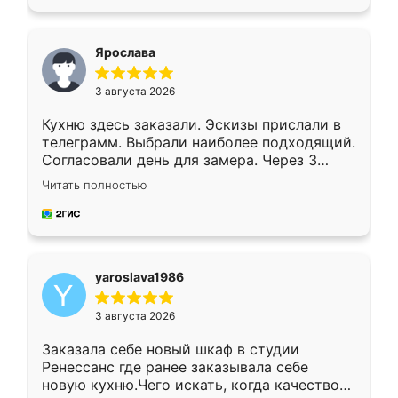
подходящий вариант шкафа. Немного его
видоизменил, получилось даже лучше, чем
я хотела.
Ярослава
3 августа 2026
Кухню здесь заказали. Эскизы прислали в
телеграмм. Выбрали наиболее подходящий.
Согласовали день для замера. Через 3
недели кухня была уже готова. Остались
Читать полностью
довольны работой. Спасибо Ренессанс
мебель за качественную работу!
yaroslava1986
3 августа 2026
Заказала себе новый шкаф в студии
Ренессанс где ранее заказывала себе
новую кухню.Чего искать, когда качеством