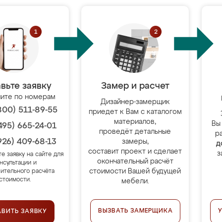
вьте заявку
Замер и расчет
ите по номерам
Дизайнер-замерщик
800) 511-89-55
приедет к Вам с каталогом
материалов,
Вы
495) 665-24-01
проведёт детальные
р
926) 409-68-13
замеры,
д
составит проект и сделает
з
те заявку на сайте для
окончательный расчёт
нсультации и
стоимости Вашей будущей
ительного расчёта
стоимости.
мебели.
ВЫЗВАТЬ ЗАМЕРЩИКА
АВИТЬ ЗАЯВКУ