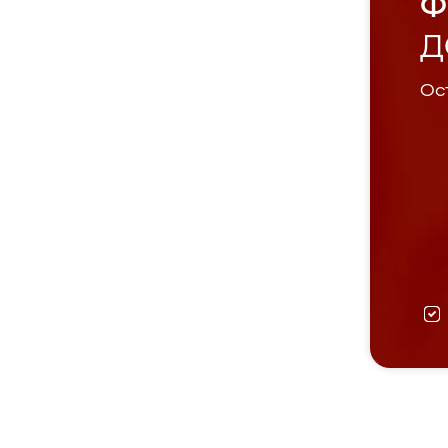
Ф
Д
Ост