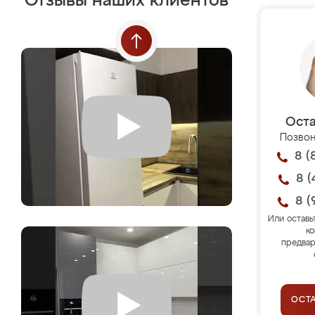
Отзывы наших клиентов
Оста
Позвон
8 (
8 (
8 (
Или оставь
ко
предвар
ОСТ