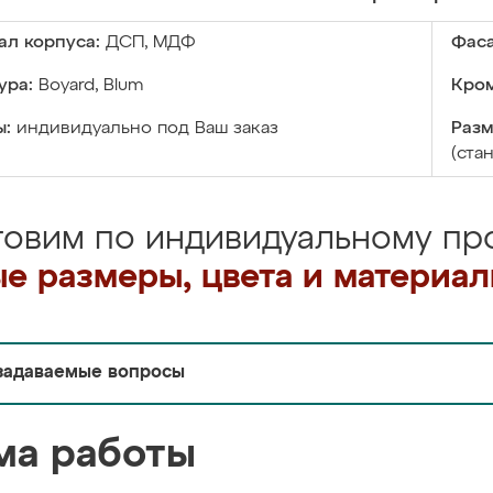
ал корпуса:
ДСП, МДФ
Фаса
ура:
Boyard, Blum
Кром
ы:
индивидуально под Ваш заказ
Разм
(ста
товим по индивидуальному про
е размеры, цвета и материа
задаваемые вопросы
ма работы