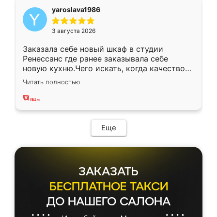
yaroslava1986
3 августа 2026
Заказала себе новый шкаф в студии
Ренессанс где ранее заказывала себе
новую кухню.Чего искать, когда качеством
вполне довольна. Служит кухня уже почти
Читать полностью
два года, нареканий нет.
Еще
ЗАКАЗАТЬ
БЕСПЛАТНОЕ ТАКСИ
ДО НАШЕГО САЛОНА