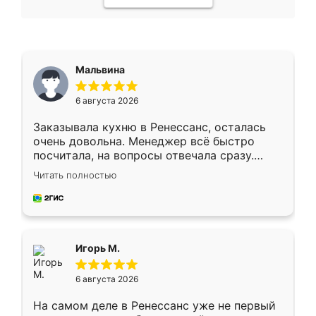
Мальвина
6 августа 2026
Заказывала кухню в Ренессанс, осталась
очень довольна. Менеджер всё быстро
посчитала, на вопросы отвечала сразу.
Замерщик приехал в субботу, подошёл к
Читать полностью
делу со всей ответственностью. Собрали
за день, ребята работали аккуратно, даже
пыли почти не было. Качество отличное,
ящики ходят плавно, ничего не скрипит.
Всё подошло как влитое.
Игорь М.
6 августа 2026
На самом деле в Ренессанс уже не первый