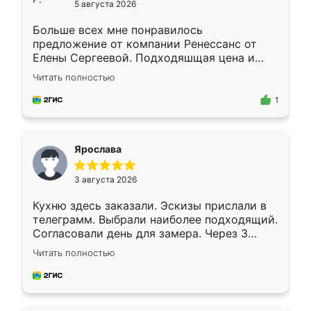
5 августа 2026
Больше всех мне понравилось
предложение от компании Ренессанс от
Елены Сергеевой. Подходяшщая цена и
короткие сроки изготовления. Приехавший
Читать полностью
для замера сотрудник Владислав
предложил по моему эскизу самый
1
подходящий вариант шкафа. Немного его
видоизменил, получилось даже лучше, чем
я хотела.
Ярослава
3 августа 2026
Кухню здесь заказали. Эскизы прислали в
телеграмм. Выбрали наиболее подходящий.
Согласовали день для замера. Через 3
недели кухня была уже готова. Остались
Читать полностью
довольны работой. Спасибо Ренессанс
мебель за качественную работу!