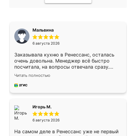
Мальвина
6 августа 2026
Заказывала кухню в Ренессанс, осталась
очень довольна. Менеджер всё быстро
посчитала, на вопросы отвечала сразу.
Замерщик приехал в субботу, подошёл к
Читать полностью
делу со всей ответственностью. Собрали
за день, ребята работали аккуратно, даже
пыли почти не было. Качество отличное,
ящики ходят плавно, ничего не скрипит.
Всё подошло как влитое.
Игорь М.
6 августа 2026
На самом деле в Ренессанс уже не первый