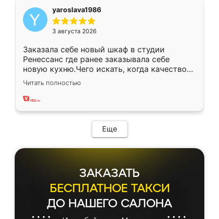
yaroslava1986
3 августа 2026
Заказала себе новый шкаф в студии
Ренессанс где ранее заказывала себе
новую кухню.Чего искать, когда качеством
вполне довольна. Служит кухня уже почти
Читать полностью
два года, нареканий нет.
Еще
ЗАКАЗАТЬ
БЕСПЛАТНОЕ ТАКСИ
ДО НАШЕГО САЛОНА