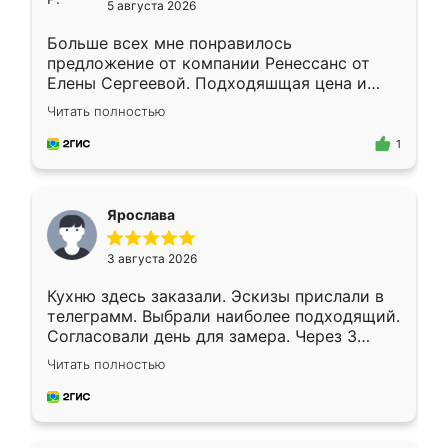
5 августа 2026
Больше всех мне понравилось
предложение от компании Ренессанс от
Елены Сергеевой. Подходяшщая цена и
короткие сроки изготовления. Приехавший
Читать полностью
для замера сотрудник Владислав
предложил по моему эскизу самый
1
подходящий вариант шкафа. Немного его
видоизменил, получилось даже лучше, чем
я хотела.
Ярослава
3 августа 2026
Кухню здесь заказали. Эскизы прислали в
телеграмм. Выбрали наиболее подходящий.
Согласовали день для замера. Через 3
недели кухня была уже готова. Остались
Читать полностью
довольны работой. Спасибо Ренессанс
мебель за качественную работу!