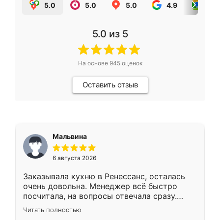
5.0
5.0
5.0
4.9
5.0
5.0
из 5
На основе
945
оценок
Оставить отзыв
Мальвина
6 августа 2026
Заказывала кухню в Ренессанс, осталась
очень довольна. Менеджер всё быстро
посчитала, на вопросы отвечала сразу.
Замерщик приехал в субботу, подошёл к
Читать полностью
делу со всей ответственностью. Собрали