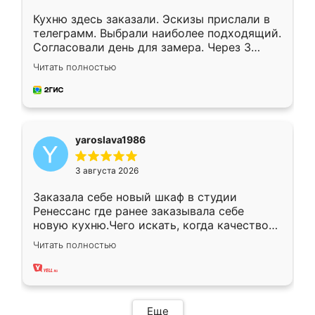
Кухню здесь заказали. Эскизы прислали в
телеграмм. Выбрали наиболее подходящий.
Согласовали день для замера. Через 3
недели кухня была уже готова. Остались
Читать полностью
довольны работой. Спасибо Ренессанс
мебель за качественную работу!
yaroslava1986
3 августа 2026
Заказала себе новый шкаф в студии
Ренессанс где ранее заказывала себе
новую кухню.Чего искать, когда качеством
вполне довольна. Служит кухня уже почти
Читать полностью
два года, нареканий нет.
Еще