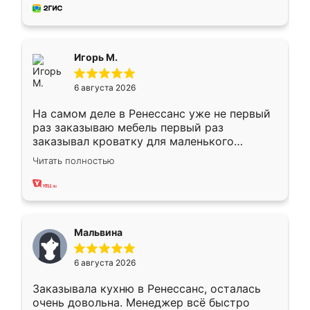
за день, ребята работали аккуратно, даже
пыли почти не было. Качество отличное,
ящики ходят плавно, ничего не скрипит.
Всё подошло как влитое.
Игорь М.
6 августа 2026
На самом деле в Ренессанс уже не первый
раз заказываю мебель первый раз
заказывал кроватку для маленького
ребёнка при его рождении ,во второй раз
Читать полностью
заказал шкаф-купе. По качеству очень
хорошее сборка достаточно быстрая,
также адекватные цены. До этого
сравнивал с разными конкурентами в этом
сегменте ,выбор у конкурентов куда
Мальвина
меньше, здесь же он более разнообразный.
Мне нравится ,если что-то потребуется из
6 августа 2026
мебели буду заказывать только здесь.
Заказывала кухню в Ренессанс, осталась
очень довольна. Менеджер всё быстро