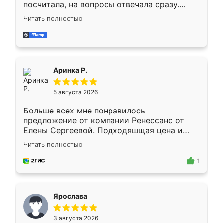
посчитала, на вопросы отвечала сразу.
Замерщик приехал в субботу, подошёл к
Читать полностью
делу со всей ответственностью. Собрали
за день, ребята работали аккуратно, даже
пыли почти не было. Качество отличное,
ящики ходят плавно, ничего не скрипит.
Всё подошло как влитое.
Аринка Р.
5 августа 2026
Больше всех мне понравилось
предложение от компании Ренессанс от
Елены Сергеевой. Подходяшщая цена и
короткие сроки изготовления. Приехавший
Читать полностью
для замера сотрудник Владислав
предложил по моему эскизу самый
1
подходящий вариант шкафа. Немного его
видоизменил, получилось даже лучше, чем
я хотела.
Ярослава
3 августа 2026