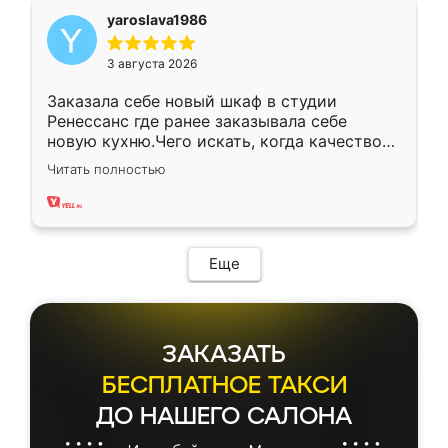
yaroslava1986
3 августа 2026
Заказала себе новый шкаф в студии
Ренессанс где ранее заказывала себе
новую кухню.Чего искать, когда качеством
вполне довольна. Служит кухня уже почти
Читать полностью
два года, нареканий нет.
Еще
ЗАКАЗАТЬ
БЕСПЛАТНОЕ ТАКСИ
ДО НАШЕГО САЛОНА