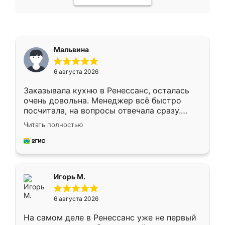
Мальвина
6 августа 2026
Заказывала кухню в Ренессанс, осталась
очень довольна. Менеджер всё быстро
посчитала, на вопросы отвечала сразу.
Замерщик приехал в субботу, подошёл к
Читать полностью
делу со всей ответственностью. Собрали
за день, ребята работали аккуратно, даже
пыли почти не было. Качество отличное,
ящики ходят плавно, ничего не скрипит.
Всё подошло как влитое.
Игорь М.
6 августа 2026
На самом деле в Ренессанс уже не первый