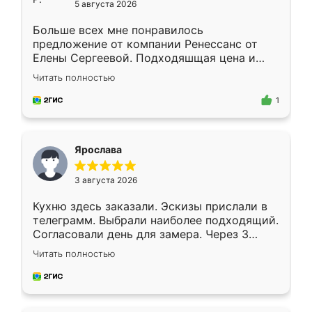
5 августа 2026
Больше всех мне понравилось
предложение от компании Ренессанс от
Елены Сергеевой. Подходяшщая цена и
короткие сроки изготовления. Приехавший
Читать полностью
для замера сотрудник Владислав
предложил по моему эскизу самый
1
подходящий вариант шкафа. Немного его
видоизменил, получилось даже лучше, чем
я хотела.
Ярослава
3 августа 2026
Кухню здесь заказали. Эскизы прислали в
телеграмм. Выбрали наиболее подходящий.
Согласовали день для замера. Через 3
недели кухня была уже готова. Остались
Читать полностью
довольны работой. Спасибо Ренессанс
мебель за качественную работу!