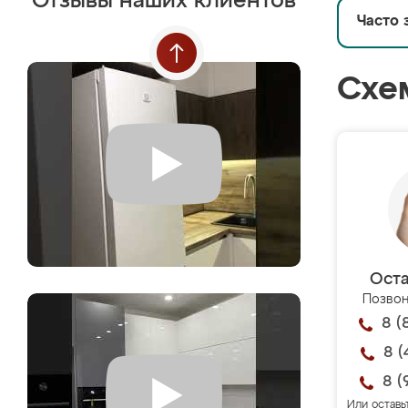
Отзывы наших клиентов
Часто 
Схе
Оста
Позвон
8 (
8 (
8 (
Или оставь