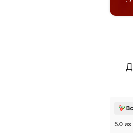
Д
Вс
5.0
из 