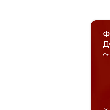
Ф
Д
Ост