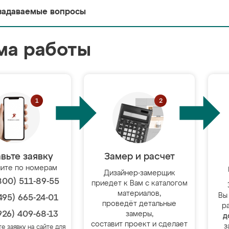
задаваемые вопросы
ма работы
вьте заявку
Замер и расчет
ите по номерам
Дизайнер-замерщик
800) 511-89-55
приедет к Вам с каталогом
материалов,
Вы
495) 665-24-01
проведёт детальные
р
926) 409-68-13
замеры,
д
составит проект и сделает
з
те заявку на сайте для