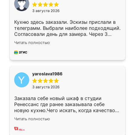
3 августа 2026
Кухню здесь заказали. Эскизы прислали в
телеграмм. Выбрали наиболее подходящий.
Согласовали день для замера. Через 3
недели кухня была уже готова. Остались
Читать полностью
довольны работой. Спасибо Ренессанс
мебель за качественную работу!
yaroslava1986
3 августа 2026
Заказала себе новый шкаф в студии
Ренессанс где ранее заказывала себе
новую кухню.Чего искать, когда качеством
вполне довольна. Служит кухня уже почти
Читать полностью
два года, нареканий нет.