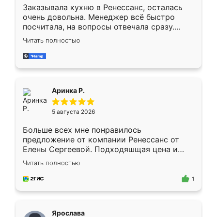
Заказывала кухню в Ренессанс, осталась
очень довольна. Менеджер всё быстро
посчитала, на вопросы отвечала сразу.
Замерщик приехал в субботу, подошёл к
Читать полностью
делу со всей ответственностью. Собрали
за день, ребята работали аккуратно, даже
пыли почти не было. Качество отличное,
ящики ходят плавно, ничего не скрипит.
Всё подошло как влитое.
Аринка Р.
5 августа 2026
Больше всех мне понравилось
предложение от компании Ренессанс от
Елены Сергеевой. Подходяшщая цена и
короткие сроки изготовления. Приехавший
Читать полностью
для замера сотрудник Владислав
предложил по моему эскизу самый
1
подходящий вариант шкафа. Немного его
видоизменил, получилось даже лучше, чем
я хотела.
Ярослава