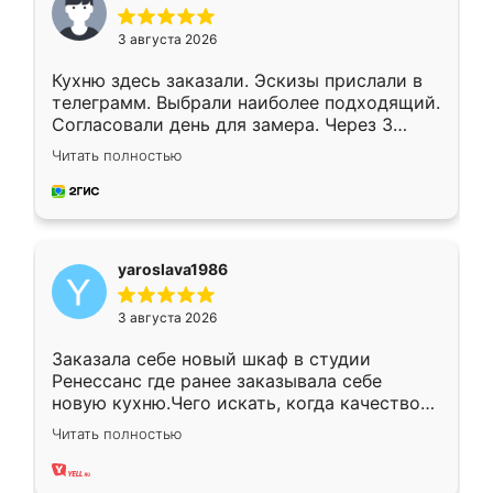
3 августа 2026
Кухню здесь заказали. Эскизы прислали в
телеграмм. Выбрали наиболее подходящий.
Согласовали день для замера. Через 3
недели кухня была уже готова. Остались
Читать полностью
довольны работой. Спасибо Ренессанс
мебель за качественную работу!
yaroslava1986
3 августа 2026
Заказала себе новый шкаф в студии
Ренессанс где ранее заказывала себе
новую кухню.Чего искать, когда качеством
вполне довольна. Служит кухня уже почти
Читать полностью
два года, нареканий нет.