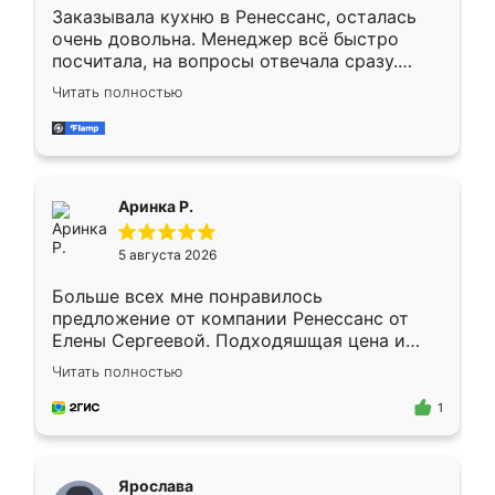
Заказывала кухню в Ренессанс, осталась
очень довольна. Менеджер всё быстро
посчитала, на вопросы отвечала сразу.
Замерщик приехал в субботу, подошёл к
Читать полностью
делу со всей ответственностью. Собрали
за день, ребята работали аккуратно, даже
пыли почти не было. Качество отличное,
ящики ходят плавно, ничего не скрипит.
Всё подошло как влитое.
Аринка Р.
5 августа 2026
Больше всех мне понравилось
предложение от компании Ренессанс от
Елены Сергеевой. Подходяшщая цена и
короткие сроки изготовления. Приехавший
Читать полностью
для замера сотрудник Владислав
предложил по моему эскизу самый
1
подходящий вариант шкафа. Немного его
видоизменил, получилось даже лучше, чем
я хотела.
Ярослава