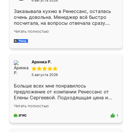
6 августа 2026
мебели буду заказывать только здесь.
Заказывала кухню в Ренессанс, осталась
очень довольна. Менеджер всё быстро
посчитала, на вопросы отвечала сразу.
Замерщик приехал в субботу, подошёл к
Читать полностью
делу со всей ответственностью. Собрали
за день, ребята работали аккуратно, даже
пыли почти не было. Качество отличное,
ящики ходят плавно, ничего не скрипит.
Всё подошло как влитое.
Аринка Р.
5 августа 2026
Больше всех мне понравилось
предложение от компании Ренессанс от
Елены Сергеевой. Подходяшщая цена и
короткие сроки изготовления. Приехавший
Читать полностью
для замера сотрудник Владислав
предложил по моему эскизу самый
1
подходящий вариант шкафа. Немного его
видоизменил, получилось даже лучше, чем