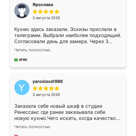
я хотела.
Ярослава
3 августа 2026
Кухню здесь заказали. Эскизы прислали в
телеграмм. Выбрали наиболее подходящий.
Согласовали день для замера. Через 3
недели кухня была уже готова. Остались
Читать полностью
довольны работой. Спасибо Ренессанс
мебель за качественную работу!
yaroslava1986
3 августа 2026
Заказала себе новый шкаф в студии
Ренессанс где ранее заказывала себе
новую кухню.Чего искать, когда качеством
вполне довольна. Служит кухня уже почти
Читать полностью
два года, нареканий нет.