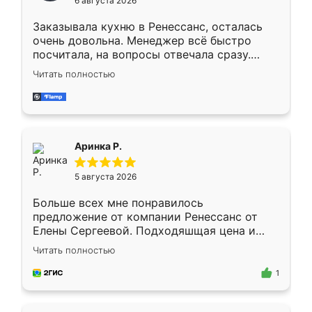
6 августа 2026
мебели буду заказывать только здесь.
Заказывала кухню в Ренессанс, осталась
очень довольна. Менеджер всё быстро
посчитала, на вопросы отвечала сразу.
Замерщик приехал в субботу, подошёл к
Читать полностью
делу со всей ответственностью. Собрали
за день, ребята работали аккуратно, даже
пыли почти не было. Качество отличное,
ящики ходят плавно, ничего не скрипит.
Всё подошло как влитое.
Аринка Р.
5 августа 2026
Больше всех мне понравилось
предложение от компании Ренессанс от
Елены Сергеевой. Подходяшщая цена и
короткие сроки изготовления. Приехавший
Читать полностью
для замера сотрудник Владислав
предложил по моему эскизу самый
1
подходящий вариант шкафа. Немного его
видоизменил, получилось даже лучше, чем