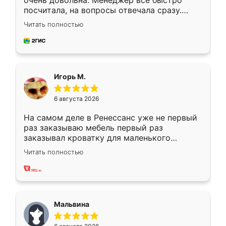
очень довольна. Менеджер всё быстро
посчитала, на вопросы отвечала сразу.
Замерщик приехал в субботу, подошёл к
Читать полностью
делу со всей ответственностью. Собрали
за день, ребята работали аккуратно, даже
пыли почти не было. Качество отличное,
ящики ходят плавно, ничего не скрипит.
Всё подошло как влитое.
Игорь М.
6 августа 2026
На самом деле в Ренессанс уже не первый
раз заказываю мебель первый раз
заказывал кроватку для маленького
ребёнка при его рождении ,во второй раз
Читать полностью
заказал шкаф-купе. По качеству очень
хорошее сборка достаточно быстрая,
также адекватные цены. До этого
сравнивал с разными конкурентами в этом
сегменте ,выбор у конкурентов куда
Мальвина
меньше, здесь же он более разнообразный.
Мне нравится ,если что-то потребуется из