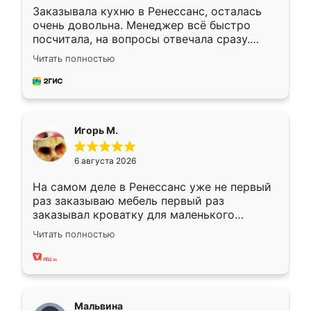
Заказывала кухню в Ренессанс, осталась
очень довольна. Менеджер всё быстро
посчитала, на вопросы отвечала сразу.
Замерщик приехал в субботу, подошёл к
Читать полностью
делу со всей ответственностью. Собрали
за день, ребята работали аккуратно, даже
пыли почти не было. Качество отличное,
ящики ходят плавно, ничего не скрипит.
Всё подошло как влитое.
Игорь М.
6 августа 2026
На самом деле в Ренессанс уже не первый
раз заказываю мебель первый раз
заказывал кроватку для маленького
ребёнка при его рождении ,во второй раз
Читать полностью
заказал шкаф-купе. По качеству очень
хорошее сборка достаточно быстрая,
также адекватные цены. До этого
сравнивал с разными конкурентами в этом
сегменте ,выбор у конкурентов куда
Мальвина