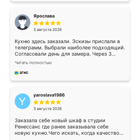
видоизменил, получилось даже лучше, чем
я хотела.
Ярослава
3 августа 2026
Кухню здесь заказали. Эскизы прислали в
телеграмм. Выбрали наиболее подходящий.
Согласовали день для замера. Через 3
недели кухня была уже готова. Остались
Читать полностью
довольны работой. Спасибо Ренессанс
мебель за качественную работу!
yaroslava1986
3 августа 2026
Заказала себе новый шкаф в студии
Ренессанс где ранее заказывала себе
новую кухню.Чего искать, когда качеством
вполне довольна. Служит кухня уже почти