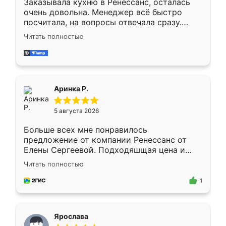
Заказывала кухню в Ренессанс, осталась
очень довольна. Менеджер всё быстро
посчитала, на вопросы отвечала сразу.
Замерщик приехал в субботу, подошёл к
Читать полностью
делу со всей ответственностью. Собрали
за день, ребята работали аккуратно, даже
пыли почти не было. Качество отличное,
ящики ходят плавно, ничего не скрипит.
Всё подошло как влитое.
Аринка Р.
5 августа 2026
Больше всех мне понравилось
предложение от компании Ренессанс от
Елены Сергеевой. Подходяшщая цена и
короткие сроки изготовления. Приехавший
Читать полностью
для замера сотрудник Владислав
предложил по моему эскизу самый
1
подходящий вариант шкафа. Немного его
видоизменил, получилось даже лучше, чем
я хотела.
Ярослава