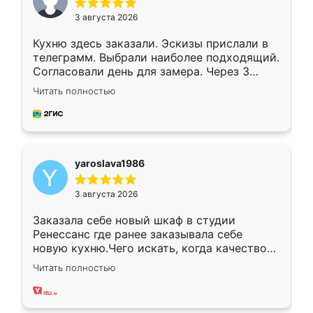
3 августа 2026
Кухню здесь заказали. Эскизы прислали в
телеграмм. Выбрали наиболее подходящий.
Согласовали день для замера. Через 3
недели кухня была уже готова. Остались
Читать полностью
довольны работой. Спасибо Ренессанс
мебель за качественную работу!
yaroslava1986
3 августа 2026
Заказала себе новый шкаф в студии
Ренессанс где ранее заказывала себе
новую кухню.Чего искать, когда качеством
вполне довольна. Служит кухня уже почти
Читать полностью
два года, нареканий нет.