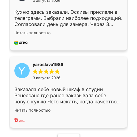
3 августа 2026
Кухню здесь заказали. Эскизы прислали в
телеграмм. Выбрали наиболее подходящий.
Согласовали день для замера. Через 3
недели кухня была уже готова. Остались
Читать полностью
довольны работой. Спасибо Ренессанс
мебель за качественную работу!
yaroslava1986
3 августа 2026
Заказала себе новый шкаф в студии
Ренессанс где ранее заказывала себе
новую кухню.Чего искать, когда качеством
вполне довольна. Служит кухня уже почти
Читать полностью
два года, нареканий нет.