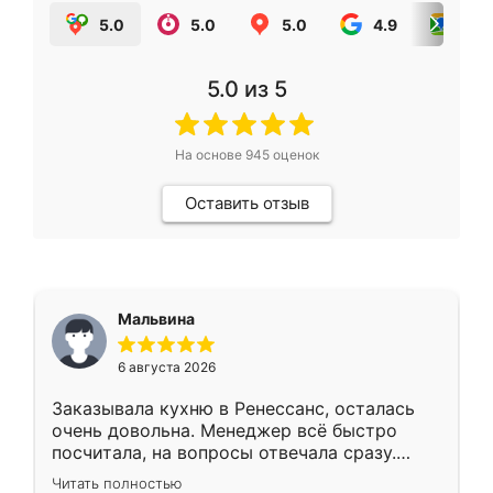
5.0
5.0
5.0
4.9
5.0
5.0
из 5
На основе
945
оценок
Оставить отзыв
Мальвина
6 августа 2026
Заказывала кухню в Ренессанс, осталась
очень довольна. Менеджер всё быстро
посчитала, на вопросы отвечала сразу.
Замерщик приехал в субботу, подошёл к
Читать полностью