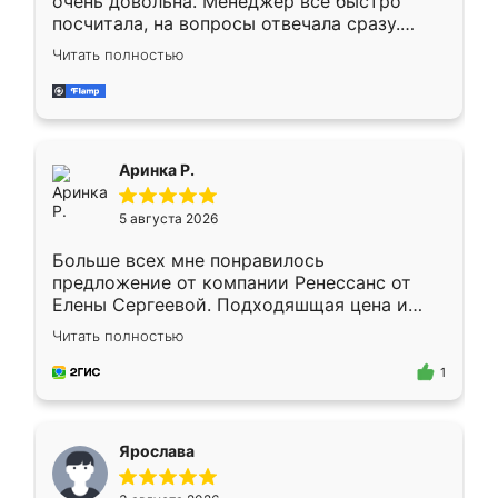
очень довольна. Менеджер всё быстро
посчитала, на вопросы отвечала сразу.
Замерщик приехал в субботу, подошёл к
Читать полностью
делу со всей ответственностью. Собрали
за день, ребята работали аккуратно, даже
пыли почти не было. Качество отличное,
ящики ходят плавно, ничего не скрипит.
Всё подошло как влитое.
Аринка Р.
5 августа 2026
Больше всех мне понравилось
предложение от компании Ренессанс от
Елены Сергеевой. Подходяшщая цена и
короткие сроки изготовления. Приехавший
Читать полностью
для замера сотрудник Владислав
предложил по моему эскизу самый
1
подходящий вариант шкафа. Немного его
видоизменил, получилось даже лучше, чем
я хотела.
Ярослава