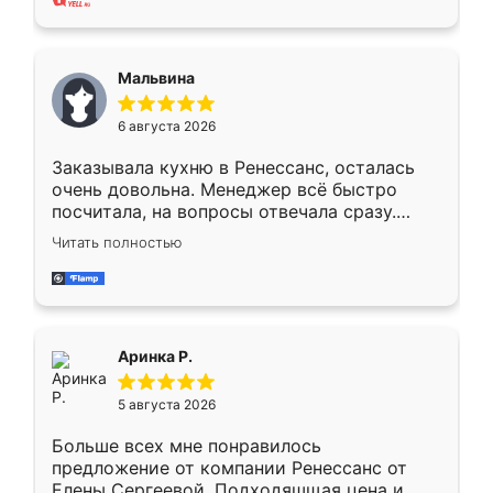
также адекватные цены. До этого
сравнивал с разными конкурентами в этом
сегменте ,выбор у конкурентов куда
Мальвина
меньше, здесь же он более разнообразный.
Мне нравится ,если что-то потребуется из
6 августа 2026
мебели буду заказывать только здесь.
Заказывала кухню в Ренессанс, осталась
очень довольна. Менеджер всё быстро
посчитала, на вопросы отвечала сразу.
Замерщик приехал в субботу, подошёл к
Читать полностью
делу со всей ответственностью. Собрали
за день, ребята работали аккуратно, даже
пыли почти не было. Качество отличное,
ящики ходят плавно, ничего не скрипит.
Всё подошло как влитое.
Аринка Р.
5 августа 2026
Больше всех мне понравилось
предложение от компании Ренессанс от
Елены Сергеевой. Подходяшщая цена и