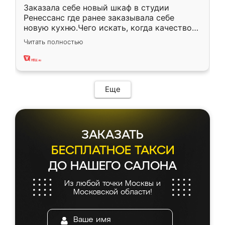
Заказала себе новый шкаф в студии
Ренессанс где ранее заказывала себе
новую кухню.Чего искать, когда качеством
вполне довольна. Служит кухня уже почти
Читать полностью
два года, нареканий нет.
Еще
ЗАКАЗАТЬ
БЕСПЛАТНОЕ ТАКСИ
ДО НАШЕГО САЛОНА
Из любой точки Москвы и
Московской области!