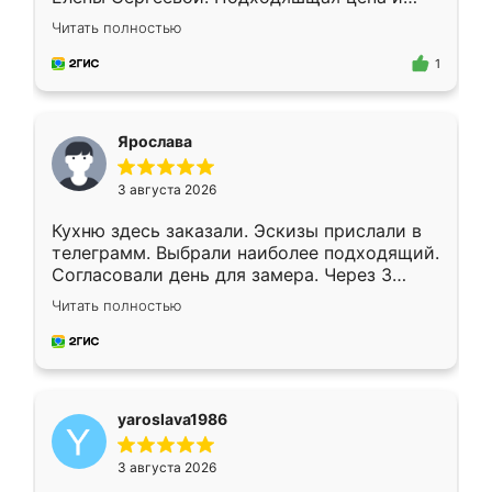
короткие сроки изготовления. Приехавший
Читать полностью
для замера сотрудник Владислав
предложил по моему эскизу самый
1
подходящий вариант шкафа. Немного его
видоизменил, получилось даже лучше, чем
я хотела.
Ярослава
3 августа 2026
Кухню здесь заказали. Эскизы прислали в
телеграмм. Выбрали наиболее подходящий.
Согласовали день для замера. Через 3
недели кухня была уже готова. Остались
Читать полностью
довольны работой. Спасибо Ренессанс
мебель за качественную работу!
yaroslava1986
3 августа 2026