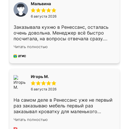
Мальвина
6 августа 2026
Заказывала кухню в Ренессанс, осталась
очень довольна. Менеджер всё быстро
посчитала, на вопросы отвечала сразу.
Замерщик приехал в субботу, подошёл к
Читать полностью
делу со всей ответственностью. Собрали
за день, ребята работали аккуратно, даже
пыли почти не было. Качество отличное,
ящики ходят плавно, ничего не скрипит.
Всё подошло как влитое.
Игорь М.
6 августа 2026
На самом деле в Ренессанс уже не первый
раз заказываю мебель первый раз
заказывал кроватку для маленького
ребёнка при его рождении ,во второй раз
Читать полностью
заказал шкаф-купе. По качеству очень
хорошее сборка достаточно быстрая,