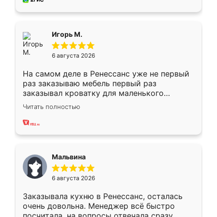
пыли почти не было. Качество отличное,
ящики ходят плавно, ничего не скрипит.
Всё подошло как влитое.
Игорь М.
6 августа 2026
На самом деле в Ренессанс уже не первый
раз заказываю мебель первый раз
заказывал кроватку для маленького
ребёнка при его рождении ,во второй раз
Читать полностью
заказал шкаф-купе. По качеству очень
хорошее сборка достаточно быстрая,
также адекватные цены. До этого
сравнивал с разными конкурентами в этом
сегменте ,выбор у конкурентов куда
Мальвина
меньше, здесь же он более разнообразный.
Мне нравится ,если что-то потребуется из
6 августа 2026
мебели буду заказывать только здесь.
Заказывала кухню в Ренессанс, осталась
очень довольна. Менеджер всё быстро
посчитала, на вопросы отвечала сразу.