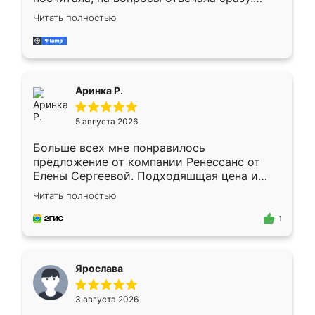
Замерщик приехал в субботу, подошёл к
Читать полностью
делу со всей ответственностью. Собрали
за день, ребята работали аккуратно, даже
пыли почти не было. Качество отличное,
ящики ходят плавно, ничего не скрипит.
Всё подошло как влитое.
Аринка Р.
5 августа 2026
Больше всех мне понравилось
предложение от компании Ренессанс от
Елены Сергеевой. Подходяшщая цена и
короткие сроки изготовления. Приехавший
Читать полностью
для замера сотрудник Владислав
предложил по моему эскизу самый
1
подходящий вариант шкафа. Немного его
видоизменил, получилось даже лучше, чем
я хотела.
Ярослава
3 августа 2026