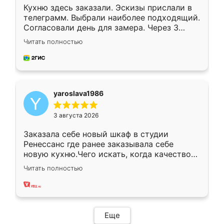
Кухню здесь заказали. Эскизы прислали в
телеграмм. Выбрали наиболее подходящий.
Согласовали день для замера. Через 3
недели кухня была уже готова. Остались
Читать полностью
довольны работой. Спасибо Ренессанс
мебель за качественную работу!
yaroslava1986
3 августа 2026
Заказала себе новый шкаф в студии
Ренессанс где ранее заказывала себе
новую кухню.Чего искать, когда качеством
вполне довольна. Служит кухня уже почти
Читать полностью
два года, нареканий нет.
Еще