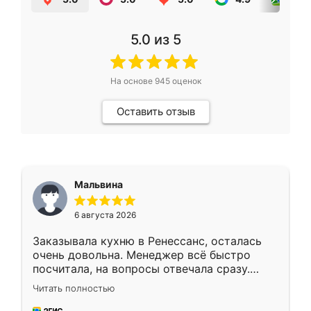
5.0
из 5
На основе
945
оценок
Оставить отзыв
Мальвина
6 августа 2026
Заказывала кухню в Ренессанс, осталась
очень довольна. Менеджер всё быстро
посчитала, на вопросы отвечала сразу.
Замерщик приехал в субботу, подошёл к
Читать полностью
делу со всей ответственностью. Собрали
за день, ребята работали аккуратно, даже