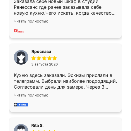
Заказала себе новый шкаф в студии
Ренессанс где ранее заказывала себе
новую кухню.Чего искать, когда качеством
вполне довольна. Служит кухня уже почти
Читать полностью
два года, нареканий нет.
Ярослава
3 августа 2026
Кухню здесь заказали. Эскизы прислали в
телеграмм. Выбрали наиболее подходящий.
Согласовали день для замера. Через 3
недели кухня была уже готова. Остались
Читать полностью
довольны работой. Спасибо Ренессанс
мебель за качественную работу!
Rita S.