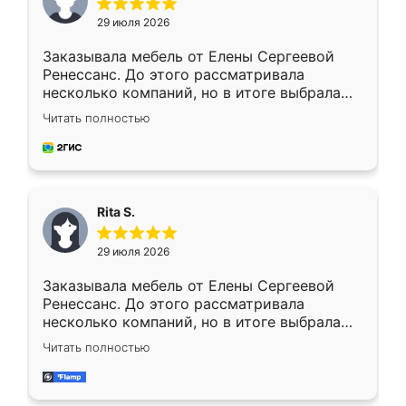
29 июля 2026
Заказывала мебель от Елены Сергеевой
Ренессанс. До этого рассматривала
несколько компаний, но в итоге выбрала
эту. Сначала обговорили условия, потом
Читать полностью
приехал замерщик, всё спокойно объяснил
и снял размеры. Изготовили в срок, с
доставкой тоже никаких проблем не
возникло. Сборку выполнили аккуратно,
мебель сразу встала на свое место без
Rita S.
каких-либо доработок. Качеством осталась
довольна, все выглядит так, как и ожидала.
29 июля 2026
Заказывала мебель от Елены Сергеевой
Ренессанс. До этого рассматривала
несколько компаний, но в итоге выбрала
эту. Сначала обговорили условия, потом
Читать полностью
приехал замерщик, всё спокойно объяснил
и снял размеры. Изготовили в срок, с
доставкой тоже никаких проблем не