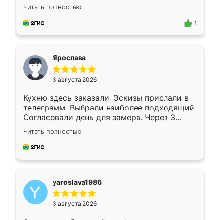
короткие сроки изготовления. Приехавший
Читать полностью
для замера сотрудник Владислав
предложил по моему эскизу самый
1
подходящий вариант шкафа. Немного его
видоизменил, получилось даже лучше, чем
я хотела.
Ярослава
3 августа 2026
Кухню здесь заказали. Эскизы прислали в
телеграмм. Выбрали наиболее подходящий.
Согласовали день для замера. Через 3
недели кухня была уже готова. Остались
Читать полностью
довольны работой. Спасибо Ренессанс
мебель за качественную работу!
yaroslava1986
3 августа 2026