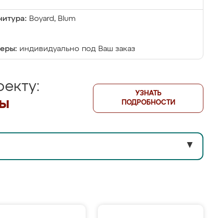
итура:
Boyard, Blum
еры:
индивидуально под Ваш заказ
екту:
УЗНАТЬ
лы
ПОДРОБНОСТИ
▼