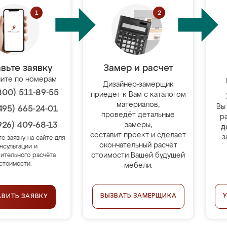
вьте заявку
Замер и расчет
ите по номерам
Дизайнер-замерщик
800) 511-89-55
приедет к Вам с каталогом
материалов,
Вы
495) 665-24-01
проведёт детальные
р
926) 409-68-13
замеры,
д
составит проект и сделает
з
те заявку на сайте для
окончательный расчёт
нсультации и
стоимости Вашей будущей
ительного расчёта
стоимости.
мебели.
ВЫЗВАТЬ ЗАМЕРЩИКА
АВИТЬ ЗАЯВКУ