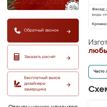
Фасад:
виды ст
Кромка
Обратный звонок
Изго
любы
Заказать расчёт
Часто 
Бесплатный вызов
дизайнера-
Схе
замерщика