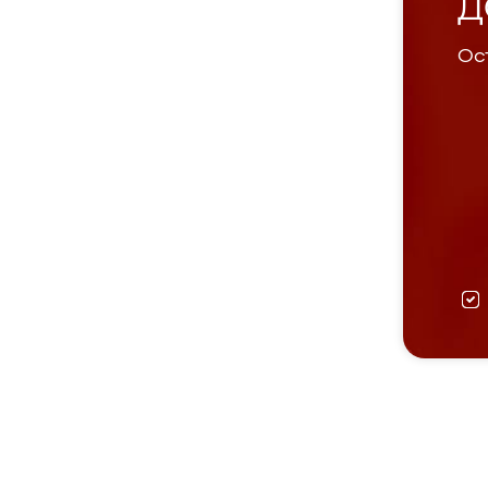
Д
Ост