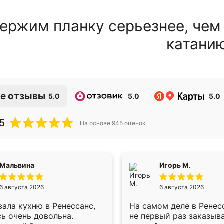
ержим планку серьезнее, чем
катани
е отзывы
5.0
5.0
5.0
5
На основе
945
оценок
Мальвина
Игорь М.
6 августа 2026
6 августа 2026
ала кухню в Ренессанс,
На самом деле в Ренес
ь очень довольна.
не первый раз заказыв