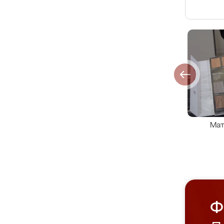
Мат
Ф