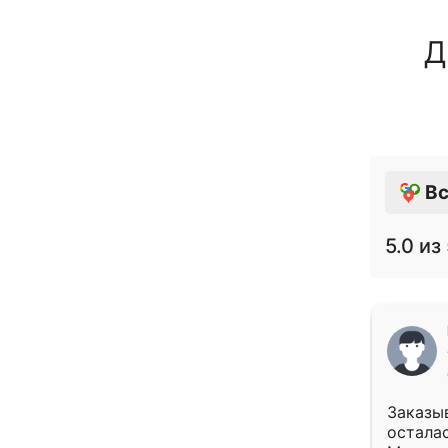
Д
Вс
5.0
из 
Заказыв
осталас