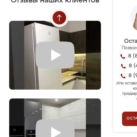
Отзывы наших клиентов
Оста
Позвон
8 (
8 (
8 (
Или оставь
ко
предвар
ОСТ