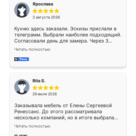
Ярослава
3 августа 2026
Кухню здесь заказали. Эскизы прислали в
телеграмм. Выбрали наиболее подходящий.
Согласовали день для замера. Через 3
недели кухня была уже готова. Остались
Читать полностью
довольны работой. Спасибо Ренессанс
мебель за качественную работу!
Rita S.
29 июля 2026
Заказывала мебель от Елены Сергеевой
Ренессанс. До этого рассматривала
несколько компаний, но в итоге выбрала
эту. Сначала обговорили условия, потом
Читать полностью
приехал замерщик, всё спокойно объяснил
и снял размеры. Изготовили в срок, с