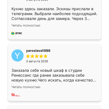
Кухню здесь заказали. Эскизы прислали в
телеграмм. Выбрали наиболее подходящий.
Согласовали день для замера. Через 3
недели кухня была уже готова. Остались
Читать полностью
довольны работой. Спасибо Ренессанс
мебель за качественную работу!
yaroslava1986
3 августа 2026
Заказала себе новый шкаф в студии
Ренессанс где ранее заказывала себе
новую кухню.Чего искать, когда качеством
вполне довольна. Служит кухня уже почти
Читать полностью
два года, нареканий нет.