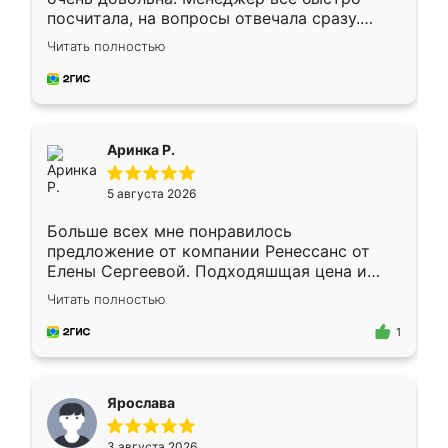
посчитала, на вопросы отвечала сразу.
Замерщик приехал в субботу, подошёл к
Читать полностью
делу со всей ответственностью. Собрали
за день, ребята работали аккуратно, даже
пыли почти не было. Качество отличное,
ящики ходят плавно, ничего не скрипит.
Всё подошло как влитое.
Аринка Р.
5 августа 2026
Больше всех мне понравилось
предложение от компании Ренессанс от
Елены Сергеевой. Подходяшщая цена и
короткие сроки изготовления. Приехавший
Читать полностью
для замера сотрудник Владислав
предложил по моему эскизу самый
1
подходящий вариант шкафа. Немного его
видоизменил, получилось даже лучше, чем
я хотела.
Ярослава
3 августа 2026